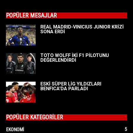
POPÜLER MESAJLAR
REAL MADRID-VINICIUS JUNIOR KRİZİ
SONA ERDİ
TOTO WOLFF İKİ F1 PİLOTUNU
DEĞERLENDİRDİ
ESKİ SÜPER LİG YILDIZLARI
BENFICA’DA PARLADI
POPÜLER KATEGORİLER
5
EKONOMI