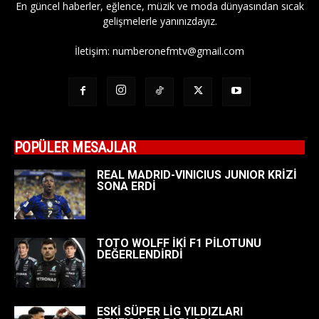
En güncel haberler, eğlence, müzik ve moda dünyasından sıcak
gelişmelerle yanınızdayız.
İletişim:
numberonefmtv@gmail.com
POPÜLER MESAJLAR
REAL MADRID-VINICIUS JUNIOR KRİZİ
SONA ERDİ
TOTO WOLFF İKİ F1 PİLOTUNU
DEĞERLENDİRDİ
ESKİ SÜPER LİG YILDIZLARI