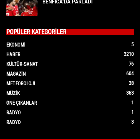
BENFICA’DA PARLADI
POPÜLER KATEGORİLER
5
EKONOMI
3210
HABER
76
KÜLTÜR-SANAT
604
MAGAZIN
38
METEOROLOJI
363
MÜZIK
1
ÖNE ÇIKANLAR
1
RADYO
3
RADYO