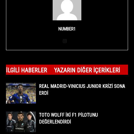
NUMBER1
İLGILI HABERLER
YAZARIN DIĞER İÇERIKLERI
REAL MADRID-VINICIUS JUNIOR KRİZİ SONA
ERDİ
TOTO WOLFF İKİ F1 PİLOTUNU
DEĞERLENDİRDİ