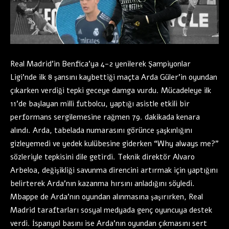
Real Madrid’in Benfica’ya 4-2 yenilerek Şampiyonlar
Ligi’nde ilk 8 şansını kaybettiği maçta Arda Güler’in oyundan
çıkarken verdiği tepki geceye damga vurdu. Mücadeleye ilk
11’de başlayan milli futbolcu, yaptığı asistle etkili bir
performans sergilemesine rağmen 79. dakikada kenara
alındı. Arda, tabelada numarasını görünce şaşkınlığını
gizleyemedi ve yedek kulübesine giderken “Why always me?”
sözleriyle tepkisini dile getirdi. Teknik direktör Alvaro
Arbeloa, değişikliği savunma direncini artırmak için yaptığını
belirterek Arda’nın kazanma hırsını anladığını söyledi.
Mbappe de Arda’nın oyundan alınmasına şaşırırken, Real
Madrid taraftarları sosyal medyada genç oyuncuya destek
verdi. İspanyol basını ise Arda’nın oyundan çıkmasını sert