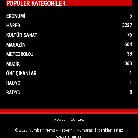
POPÜLER KATEGORİLER
5
EKONOMI
3227
HABER
76
KÜLTÜR-SANAT
604
MAGAZIN
38
METEOROLOJI
363
MÜZIK
1
ÖNE ÇIKANLAR
1
RADYO
3
RADYO
About
Contact
© 2025 Number1News – Haberin 1 Numarası | İçerikler izinsiz
kopyalanamaz.