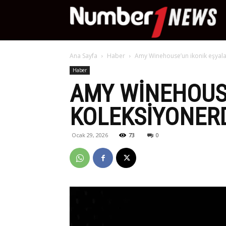
Nu
Ana Sayfa
Haber
Amy Winehouse’un ikonik eşyala
Ne
Haber
AMY WINEHOUSE
KOLEKSIYONER
Ocak 29, 2026
73
0