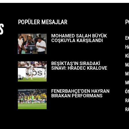
POPÜLER MESAJLAR
P
MOHAMED SALAH BÜYÜK
E
COŞKUYLA KARŞILANDI
H
K
BEŞİKTAŞ’IN SIRADAKİ
M
SINAVI: HRADEC KRALOVE
M
M
FENERBAHÇE’DEN HAYRAN
Ö
BIRAKAN PERFORMANS
R
R