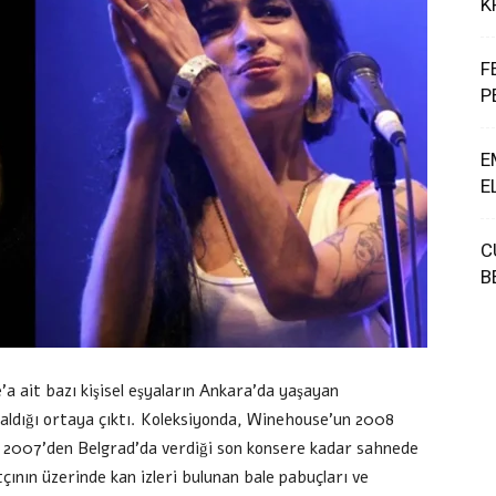
K
F
P
E
E
C
B
 ait bazı kişisel eşyaların Ankara’da yaşayan
 aldığı ortaya çıktı. Koleksiyonda, Winehouse’un 2008
ile 2007’den Belgrad’da verdiği son konsere kadar sahnede
çının üzerinde kan izleri bulunan bale pabuçları ve