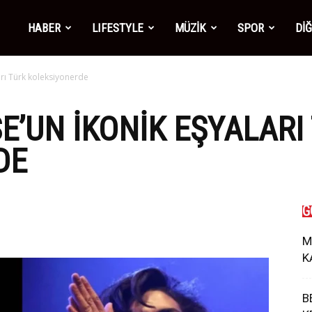
mber1
HABER
LIFESTYLE
MÜZİK
SPOR
Dİ
rı Türk koleksiyonerde
ws
’UN IKONIK EŞYALARI
DE
G
M
K
B