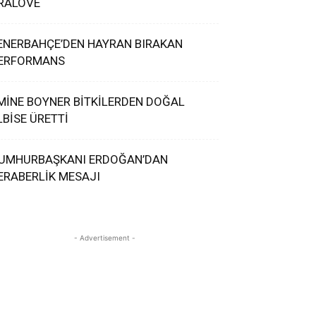
RALOVE
ENERBAHÇE’DEN HAYRAN BIRAKAN
ERFORMANS
MİNE BOYNER BİTKİLERDEN DOĞAL
LBİSE ÜRETTİ
UMHURBAŞKANI ERDOĞAN’DAN
ERABERLİK MESAJI
- Advertisement -