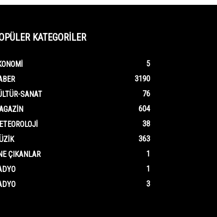
OPÜLER KATEGORİLER
5
KONOMI
3190
ABER
76
ÜLTÜR-SANAT
604
AGAZIN
38
ETEOROLOJI
363
ÜZIK
1
NE ÇIKANLAR
1
ADYO
3
ADYO