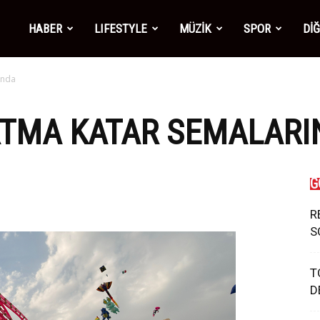
mber1
HABER
LIFESTYLE
MÜZİK
SPOR
Dİ
ında
ws
RTMA KATAR SEMALARI
G
R
S
T
D