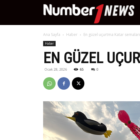
Nu
Ana Sayfa
Haber
En güzel uçurtma Katar semalar
Ne
Haber
EN GÜZEL UÇU
Ocak 28, 2026
65
0