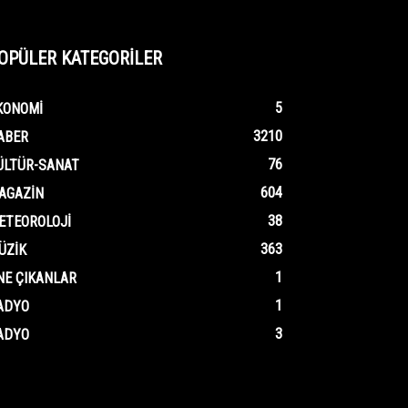
OPÜLER KATEGORİLER
5
KONOMI
3210
ABER
76
ÜLTÜR-SANAT
604
AGAZIN
38
ETEOROLOJI
363
ÜZIK
1
NE ÇIKANLAR
1
ADYO
3
ADYO