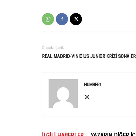
Önceki İçerik
REAL MADRID-VINICIUS JUNIOR KRİZİ SONA ER
NUMBER1
İLGILI HABERLER
YAZARIN DIĞER İÇ