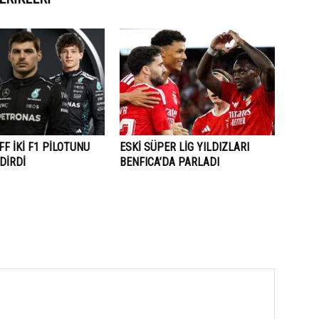
F İKİ F1 PİLOTUNU
ESKİ SÜPER LİG YILDIZLARI
DİRDİ
BENFICA’DA PARLADI