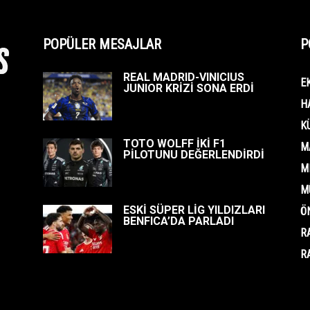
POPÜLER MESAJLAR
P
REAL MADRID-VINICIUS
E
JUNIOR KRİZİ SONA ERDİ
H
K
TOTO WOLFF İKİ F1
M
PİLOTUNU DEĞERLENDİRDİ
M
M
ESKİ SÜPER LİG YILDIZLARI
Ö
BENFICA’DA PARLADI
R
R