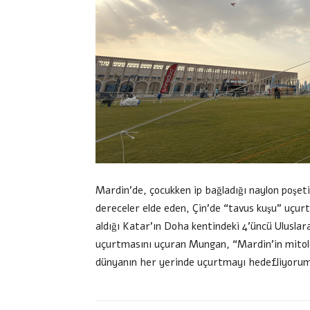
Mardin’de, çocukken ip bağladığı naylon poşet
dereceler elde eden, Çin’de “tavus kuşu” uçu
aldığı Katar’ın Doha kentindeki 4’üncü Uluslar
uçurtmasını uçuran Mungan, “Mardin’in mitolo
dünyanın her yerinde uçurtmayı hedefliyorum