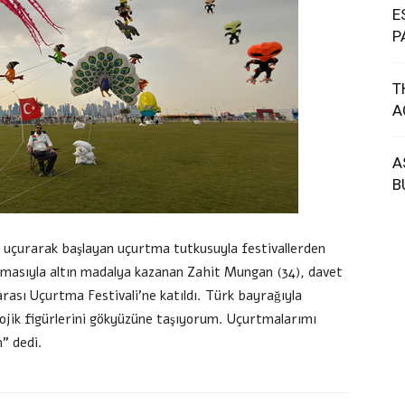
E
P
T
A
A
B
i uçurarak başlayan uçurtma tutkusuyla festivallerden
rtmasıyla altın madalya kazanan Zahit Mungan (34), davet
arası Uçurtma Festivali’ne katıldı. Türk bayrağıyla
jik figürlerini gökyüzüne taşıyorum. Uçurtmalarımı
” dedi.