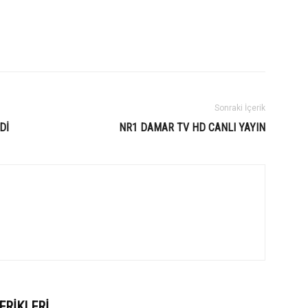
Sonraki İçerik
Dİ
NR1 DAMAR TV HD CANLI YAYIN
ERIKLERI