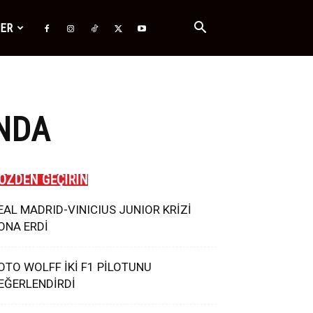
ĞER
NDA
ÖZDEN GEÇİRİN
EAL MADRID-VINICIUS JUNIOR KRİZİ
ONA ERDİ
OTO WOLFF İKİ F1 PİLOTUNU
EĞERLENDİRDİ