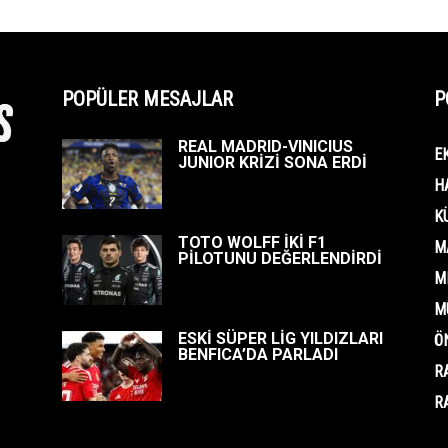
POPÜLER MESAJLAR
P
REAL MADRID-VINICIUS
E
JUNIOR KRİZİ SONA ERDİ
H
K
TOTO WOLFF İKİ F1
M
PİLOTUNU DEĞERLENDİRDİ
M
M
ESKİ SÜPER LİG YILDIZLARI
Ö
BENFICA’DA PARLADI
R
R