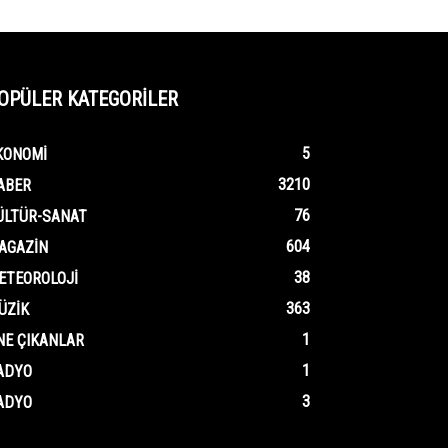
OPÜLER KATEGORİLER
5
KONOMI
3210
ABER
76
ÜLTÜR-SANAT
604
AGAZIN
38
ETEOROLOJI
363
ÜZIK
1
NE ÇIKANLAR
1
ADYO
3
ADYO