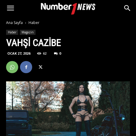
Ana Sayfa
Haber
Haber
Magazin
VAHŞI CAZIBE
OCAK 27, 2026
62
0