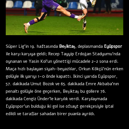
Süper Lig’in 19. haftasında
Beşiktaş
, deplasmanda
Eyüpspor
ile karşı karşıya geldi; Recep Tayyip Erdoğan Stadyumu’nda
oynanan ve Yasin Kol’un yönettiği mücadele 2-2 sona erdi.
Maça hızlı başlayan siyah-beyazlılar, Orkun Kökçü’nün erken
golüyle ilk yarıyı 1-0 önde kapattı. İkinci yarıda Eyüpspor,
57. dakikada Umut Bozok ve 65. dakikada Emre Akbaba’nın
penaltı golüyle öne geçerken, Beşiktaş bu gollere 76.
dakikada Cengiz Ünder’le karşılık verdi. Karşılaşmada
Eyüpspor’un bulduğu iki gol ise ofsayt gerekçesiyle iptal
edildi ve taraflar sahadan birer puanla ayrıldı.