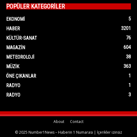
POPÜLER KATEGORİLER
5
EKONOMI
3201
HABER
76
KÜLTÜR-SANAT
604
MAGAZIN
38
METEOROLOJI
363
MÜZIK
1
ÖNE ÇIKANLAR
1
RADYO
3
RADYO
About
Contact
© 2025 Number1News – Haberin 1 Numarası | İçerikler izinsiz