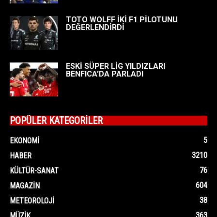
TOTO WOLFF İKİ F1 PİLOTUNU
DEĞERLENDİRDİ
ESKİ SÜPER LİG YILDIZLARI
BENFICA’DA PARLADI
POPÜLER KATEGORİLER
5
EKONOMI
3210
HABER
76
KÜLTÜR-SANAT
604
MAGAZIN
38
METEOROLOJI
363
MÜZIK