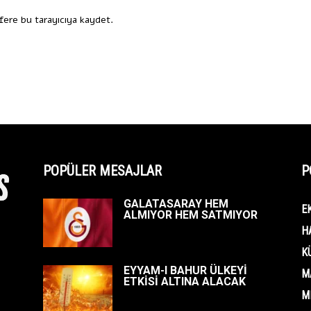
fere bu tarayıcıya kaydet.
POPÜLER MESAJLAR
P
GALATASARAY HEM
E
ALMIYOR HEM SATMIYOR
H
K
EYYAM-I BAHUR ÜLKEYİ
M
ETKİSİ ALTINA ALACAK
M