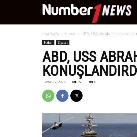
Nu
Ana Sayfa
Haber
ABD, USS Abraham Lincoln’ü Ort
Ne
Haber
Siyaset
ABD, USS ABRA
KONUŞLANDIRDI
Ocak 27, 2026
72
0