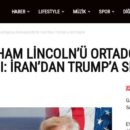
mber1
HABER
LIFESTYLE
MÜZİK
SPOR
Dİ
adoğu’ya konuşlandırdı: İran’dan Trump’a sert tepki
ws
HAM LINCOLN’Ü ORTAD
: İRAN’DAN TRUMP’A S
G
G
S
E