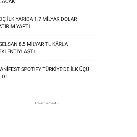
LACAK
OÇ İLK YARIDA 1,7 MİLYAR DOLAR
ATIRIM YAPTI
SELSAN 8,5 MİLYAR TL KÂRLA
EKLENTİYİ AŞTI
ANİFEST SPOTIFY TÜRKİYE’DE İLK ÜÇÜ
LDI
- Advertisement -