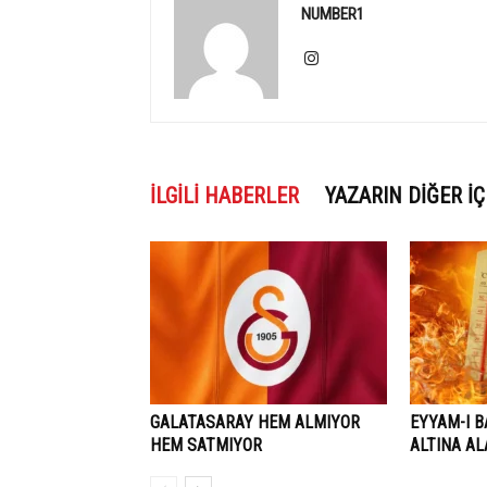
NUMBER1
İLGILI HABERLER
YAZARIN DIĞER İÇ
GALATASARAY HEM ALMIYOR
EYYAM-I B
HEM SATMIYOR
ALTINA A