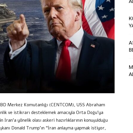
A
K
Y
A
B
M
A
n, ABD Merkez Komutanlığı (CENTCOM), USS Abraham
nlik ve istikrarı desteklemek amacıyla Orta Doğu’ya
n İran’a yönelik olası askeri hazırlıklarının konuşulduğu
şkanı Donald Trump’ın “İran anlaşma yapmak istiyor,