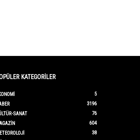
OPÜLER KATEGORİLER
5
KONOMI
3196
ABER
76
ÜLTÜR-SANAT
604
AGAZIN
38
ETEOROLOJI