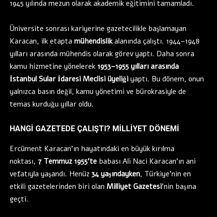
1945 yılında mezun olarak akademik eğitimini tamamladı.
Üniversite sonrası kariyerine gazetecilikle başlamayan
Karacan, ilk etapta
mühendislik
alanında çalıştı. 1944–1948
yılları arasında mühendis olarak görev yaptı. Daha sonra
kamu hizmetine yönelerek
1953–1955 yılları arasında
İstanbul Sular İdaresi Meclisi üyeliği
yaptı. Bu dönem, onun
yalnızca basın değil, kamu yönetimi ve bürokrasiyle de
temas kurduğu yıllar oldu.
HANGI GAZETEDE ÇALIŞTI? MILLIYET DÖNEMI
Ercüment Karacan’ın hayatındaki en büyük kırılma
noktası,
7 Temmuz 1955’te
babası Ali Naci Karacan’ın ani
vefatıyla yaşandı. Henüz
34 yaşındayken
, Türkiye’nin en
etkili gazetelerinden biri olan
Milliyet Gazetesi
’nin başına
geçti.