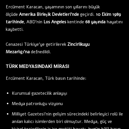
Ercüment Karacan, yaşamının son yıllarını büyük
ölçüde
Amerika Birleşik Devletleri’nde
geçirdi.
10 Ekim 1989
tarihinde
, ABD’nin
Los Angeles
kentinde
68 yaşında
hayatını
kaybetti.
Cenazesi Türkiye’ye getirilerek
Zincirlikuyu
Mezarlığı’na
defnedildi.
TÜRK MEDYASINDAKI MIRASI
Ercüment Karacan, Türk basın tarihinde:
Kurumsal gazetecilik anlayışı
Medya patronluğu vizyonu
Milliyet Gazetesi’nin gelişim sürecindeki belirleyici rolü ile
anılan kalıcı isimlerden biri olmuştur. Medya, güç ve
kişisel trajedilerin iç içe geçtiği hayatı, bugün hâlâ basın