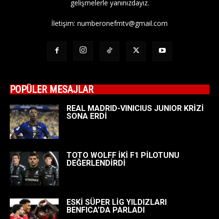
gelişmelerle yanınızdayız.
İletişim:
numberonefmtv@gmail.com
POPÜLER MESAJLAR
REAL MADRID-VINICIUS JUNIOR KRİZİ
SONA ERDİ
TOTO WOLFF İKİ F1 PİLOTUNU
DEĞERLENDİRDİ
ESKİ SÜPER LİG YILDIZLARI
BENFICA’DA PARLADI