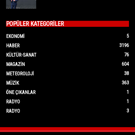
POPÜLER KATEGORİLER
5
EKONOMI
3196
HABER
76
KÜLTÜR-SANAT
604
MAGAZIN
38
METEOROLOJI
363
MÜZIK
1
ÖNE ÇIKANLAR
1
RADYO
3
RADYO