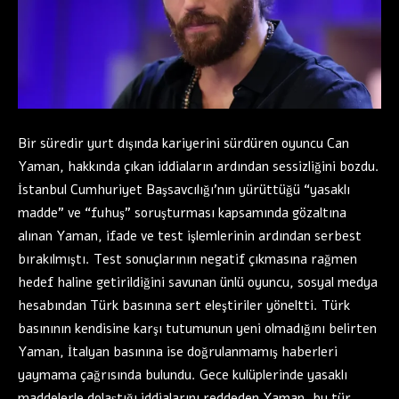
Bir süredir yurt dışında kariyerini sürdüren oyuncu Can
Yaman, hakkında çıkan iddiaların ardından sessizliğini bozdu.
İstanbul Cumhuriyet Başsavcılığı’nın yürüttüğü “yasaklı
madde” ve “fuhuş” soruşturması kapsamında gözaltına
alınan Yaman, ifade ve test işlemlerinin ardından serbest
bırakılmıştı. Test sonuçlarının negatif çıkmasına rağmen
hedef haline getirildiğini savunan ünlü oyuncu, sosyal medya
hesabından Türk basınına sert eleştiriler yöneltti. Türk
basınının kendisine karşı tutumunun yeni olmadığını belirten
Yaman, İtalyan basınına ise doğrulanmamış haberleri
yaymama çağrısında bulundu. Gece kulüplerinde yasaklı
maddelerle dolaştığı iddialarını reddeden Yaman, bu tür