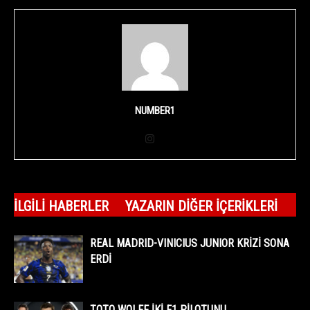
NUMBER1
İLGILI HABERLER
YAZARIN DIĞER İÇERIKLERI
REAL MADRID-VINICIUS JUNIOR KRİZİ SONA
ERDİ
TOTO WOLFF İKİ F1 PİLOTUNU