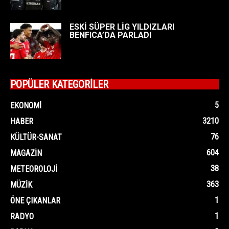
ESKİ SÜPER LİG YILDIZLARI
BENFICA’DA PARLADI
POPÜLER KATEGORİLER
5
EKONOMI
3210
HABER
76
KÜLTÜR-SANAT
604
MAGAZIN
38
METEOROLOJI
363
MÜZIK
1
ÖNE ÇIKANLAR
1
RADYO