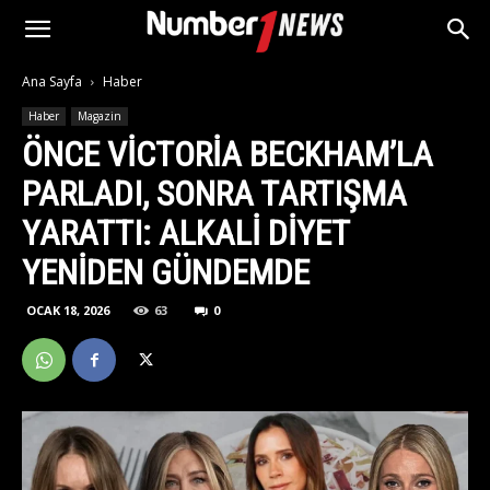
Ana Sayfa
Haber
Haber
Magazin
ÖNCE VICTORIA BECKHAM’LA
PARLADI, SONRA TARTIŞMA
YARATTI: ALKALI DIYET
YENIDEN GÜNDEMDE
OCAK 18, 2026
63
0