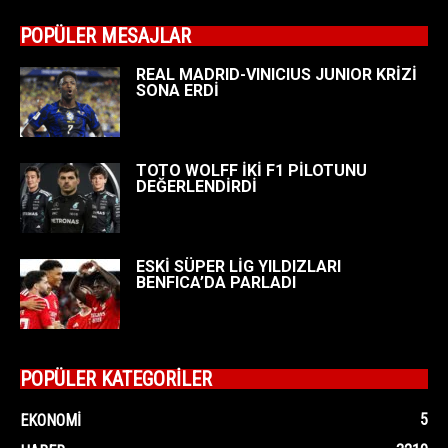
POPÜLER MESAJLAR
REAL MADRID-VINICIUS JUNIOR KRİZİ
SONA ERDİ
TOTO WOLFF İKİ F1 PİLOTUNU
DEĞERLENDİRDİ
ESKİ SÜPER LİG YILDIZLARI
BENFICA’DA PARLADI
POPÜLER KATEGORİLER
5
EKONOMI