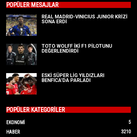
POPÜLER MESAJLAR
REAL MADRID-VINICIUS JUNIOR KRİZİ
SONA ERDİ
TOTO WOLFF İKİ F1 PİLOTUNU
DEĞERLENDİRDİ
ESKİ SÜPER LİG YILDIZLARI
BENFICA’DA PARLADI
POPÜLER KATEGORİLER
5
EKONOMI
3210
HABER