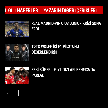
İLGILI HABERLER
YAZARIN DIĞER İÇERIKLERI
REAL MADRID-VINICIUS JUNIOR KRİZİ SONA
ERDİ
TOTO WOLFF İKİ F1 PİLOTUNU
DEĞERLENDİRDİ
ESKİ SÜPER LİG YILDIZLARI BENFICA’DA
PARLADI