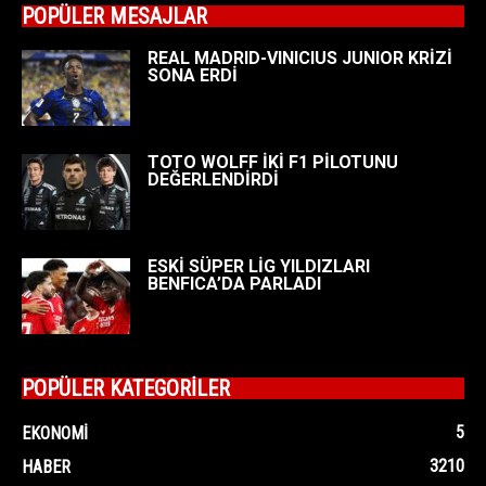
POPÜLER MESAJLAR
REAL MADRID-VINICIUS JUNIOR KRİZİ
SONA ERDİ
TOTO WOLFF İKİ F1 PİLOTUNU
DEĞERLENDİRDİ
ESKİ SÜPER LİG YILDIZLARI
BENFICA’DA PARLADI
POPÜLER KATEGORİLER
5
EKONOMI
3210
HABER