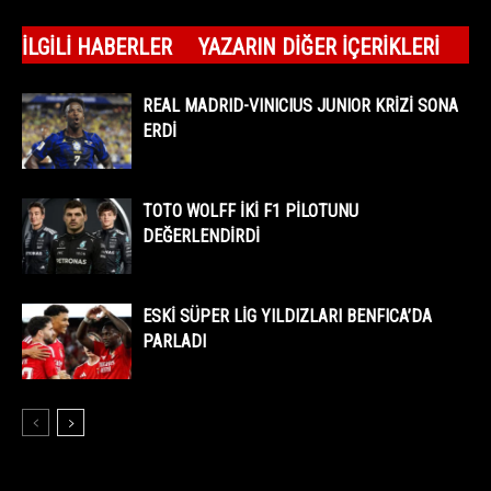
İLGILI HABERLER
YAZARIN DIĞER İÇERIKLERI
REAL MADRID-VINICIUS JUNIOR KRİZİ SONA
ERDİ
TOTO WOLFF İKİ F1 PİLOTUNU
DEĞERLENDİRDİ
ESKİ SÜPER LİG YILDIZLARI BENFICA’DA
PARLADI