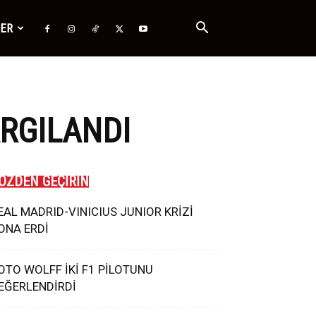
ĞER
ARGILANDI
ÖZDEN GEÇİRİN
EAL MADRID-VINICIUS JUNIOR KRİZİ
ONA ERDİ
OTO WOLFF İKİ F1 PİLOTUNU
EĞERLENDİRDİ