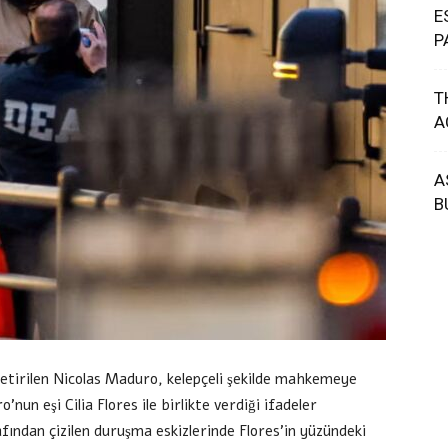
E
P
T
A
A
B
tirilen Nicolas Maduro, kelepçeli şekilde mahkemeye
o’nun eşi Cilia Flores ile birlikte verdiği ifadeler
dan çizilen duruşma eskizlerinde Flores’in yüzündeki