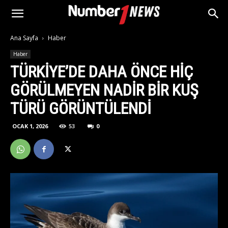
Ana Sayfa
Haber
Haber
TÜRKIYE’DE DAHA ÖNCE HIÇ
GÖRÜLMEYEN NADIR BIR KUŞ
TÜRÜ GÖRÜNTÜLENDI
OCAK 1, 2026
53
0