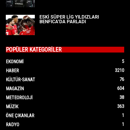
ESKİ SÜPER LİG YILDIZLARI
BENFICA’DA PARLADI
POPÜLER KATEGORİLER
5
EKONOMI
3210
HABER
76
KÜLTÜR-SANAT
604
MAGAZIN
38
METEOROLOJI
363
MÜZIK
1
ÖNE ÇIKANLAR
1
RADYO