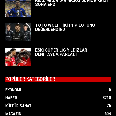
REAL MADRID-VINICIUS JUNIOR KRİZİ
SONA ERDİ
TOTO WOLFF İKİ F1 PİLOTUNU
DEĞERLENDİRDİ
ESKİ SÜPER LİG YILDIZLARI
BENFICA’DA PARLADI
POPÜLER KATEGORİLER
5
EKONOMI
3210
HABER
76
KÜLTÜR-SANAT
604
MAGAZIN