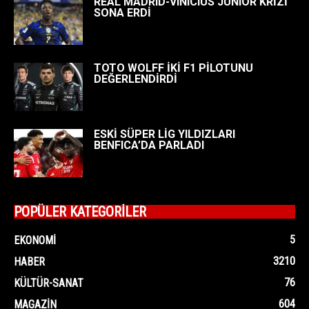
REAL MADRID-VINICIUS JUNIOR KRİZİ
SONA ERDİ
TOTO WOLFF İKİ F1 PİLOTUNU
DEĞERLENDİRDİ
ESKİ SÜPER LİG YILDIZLARI
BENFICA’DA PARLADI
POPÜLER KATEGORİLER
5
EKONOMI
3210
HABER
76
KÜLTÜR-SANAT
604
MAGAZIN