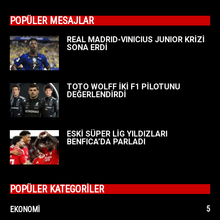
POPÜLER MESAJLAR
REAL MADRID-VINICIUS JUNIOR KRİZİ
SONA ERDİ
TOTO WOLFF İKİ F1 PİLOTUNU
DEĞERLENDİRDİ
ESKİ SÜPER LİG YILDIZLARI
BENFICA’DA PARLADI
POPÜLER KATEGORİLER
5
EKONOMI