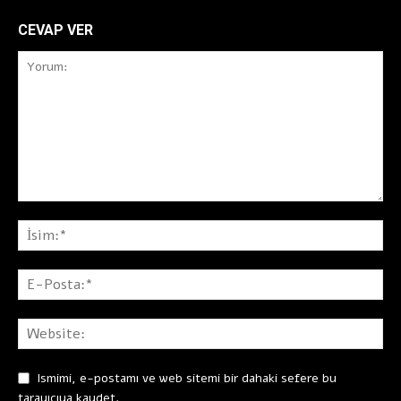
CEVAP VER
Ismimi, e-postamı ve web sitemi bir dahaki sefere bu
tarayıcıya kaydet.