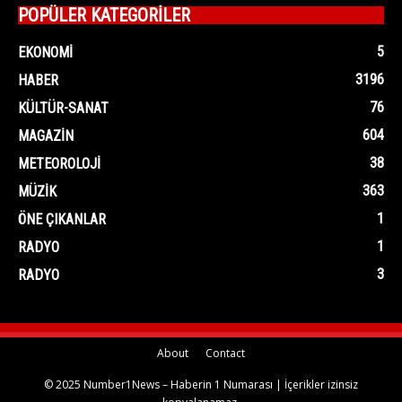
POPÜLER KATEGORİLER
5
EKONOMI
3196
HABER
76
KÜLTÜR-SANAT
604
MAGAZIN
38
METEOROLOJI
363
MÜZIK
1
ÖNE ÇIKANLAR
1
RADYO
3
RADYO
About
Contact
© 2025 Number1News – Haberin 1 Numarası | İçerikler izinsiz