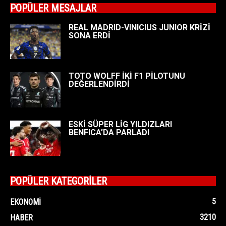
POPÜLER MESAJLAR
REAL MADRID-VINICIUS JUNIOR KRİZİ
SONA ERDİ
TOTO WOLFF İKİ F1 PİLOTUNU
DEĞERLENDİRDİ
ESKİ SÜPER LİG YILDIZLARI
BENFICA’DA PARLADI
POPÜLER KATEGORİLER
5
EKONOMI
3210
HABER