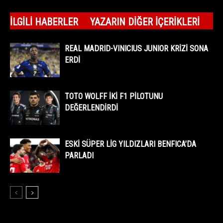
İLGILI HABERLER
YAZARIN DIĞER İÇERIKLERI
REAL MADRID-VINICIUS JUNIOR KRİZİ SONA
ERDİ
TOTO WOLFF İKİ F1 PİLOTUNU
DEĞERLENDİRDİ
ESKİ SÜPER LİG YILDIZLARI BENFICA’DA
PARLADI