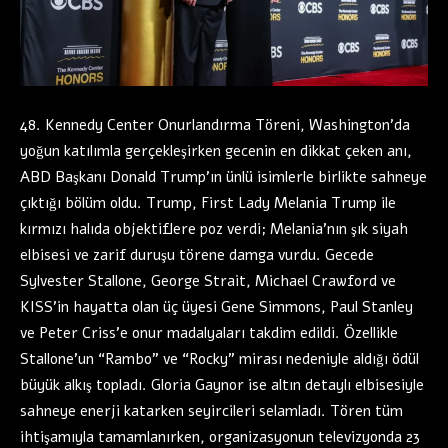
48. Kennedy Center Onurlandırma Töreni, Washington’da
yoğun katılımla gerçekleşirken gecenin en dikkat çeken anı,
ABD Başkanı Donald Trump’ın ünlü isimlerle birlikte sahneye
çıktığı bölüm oldu. Trump, First Lady Melania Trump ile
kırmızı halıda objektiflere poz verdi; Melania’nın şık siyah
elbisesi ve zarif duruşu törene damga vurdu. Gecede
Sylvester Stallone, George Strait, Michael Crawford ve
KISS’in hayatta olan üç üyesi Gene Simmons, Paul Stanley
ve Peter Criss’e onur madalyaları takdim edildi. Özellikle
Stallone’un “Rambo” ve “Rocky” mirası nedeniyle aldığı ödül
büyük alkış topladı. Gloria Gaynor ise altın detaylı elbisesiyle
sahneye enerji katarken seyircileri selamladı. Tören tüm
ihtişamıyla tamamlanırken, organizasyonun televizyonda 23