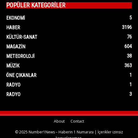
POPÜLER KATEGORİLER
5
EKONOMI
3196
HABER
76
KÜLTÜR-SANAT
604
MAGAZIN
38
METEOROLOJI
363
MÜZIK
1
ÖNE ÇIKANLAR
1
RADYO
3
RADYO
About
Contact
© 2025 Number1News – Haberin 1 Numarası | İçerikler izinsiz