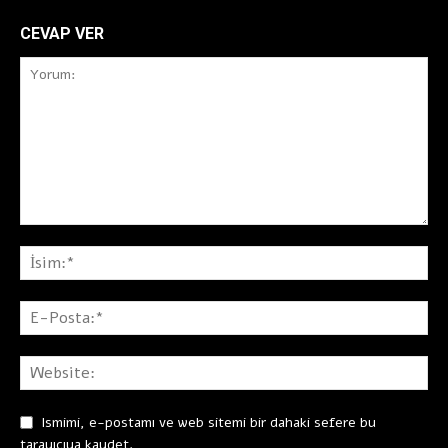
CEVAP VER
Ismimi, e-postamı ve web sitemi bir dahaki sefere bu
tarayıcıya kaydet.