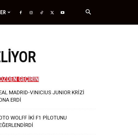
ĞER
ELIYOR
ÖZDEN GEÇİRİN
EAL MADRID-VINICIUS JUNIOR KRİZİ
ONA ERDİ
OTO WOLFF İKİ F1 PİLOTUNU
EĞERLENDİRDİ