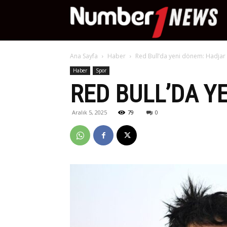
Nu
Ana Sayfa
Haber
Red Bull’da yeni dönem: Hadjar 
Ne
Haber
Spor
RED BULL’DA Y
Aralık 5, 2025
79
0