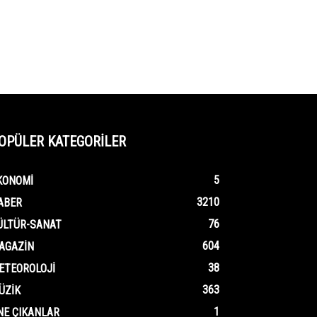
OPÜLER KATEGORİLER
5
KONOMI
3210
ABER
76
ÜLTÜR-SANAT
604
AGAZIN
38
ETEOROLOJI
363
ÜZIK
1
NE ÇIKANLAR