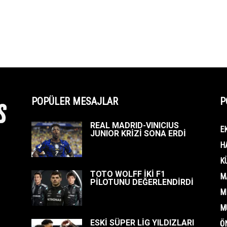
POPÜLER MESAJLAR
P
REAL MADRID-VINICIUS
E
JUNIOR KRİZİ SONA ERDİ
H
K
TOTO WOLFF İKİ F1
M
PİLOTUNU DEĞERLENDİRDİ
M
M
ESKİ SÜPER LİG YILDIZLARI
Ö