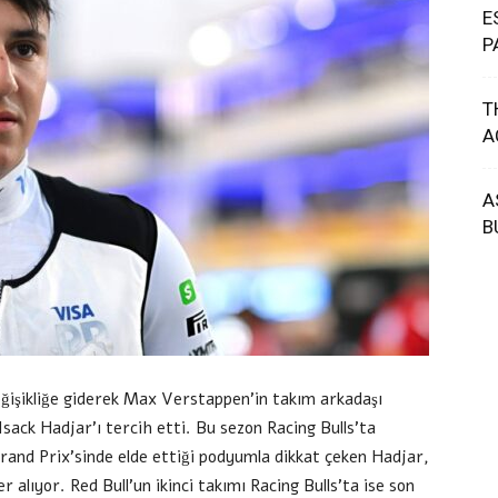
E
P
T
A
A
B
değişikliğe giderek Max Verstappen’in takım arkadaşı
Isack Hadjar’ı tercih etti. Bu sezon Racing Bulls’ta
Grand Prix’sinde elde ettiği podyumla dikkat çeken Hadjar,
 alıyor. Red Bull’un ikinci takımı Racing Bulls’ta ise son