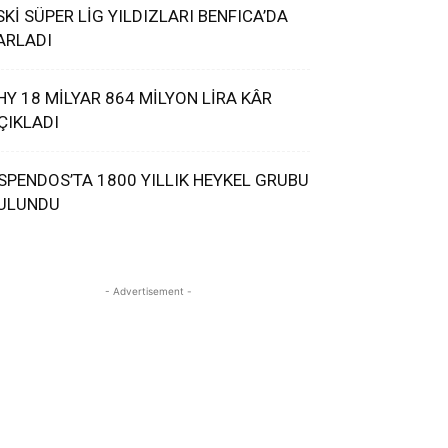
SKİ SÜPER LİG YILDIZLARI BENFICA’DA
ARLADI
HY 18 MİLYAR 864 MİLYON LİRA KÂR
ÇIKLADI
SPENDOS’TA 1800 YILLIK HEYKEL GRUBU
ULUNDU
- Advertisement -