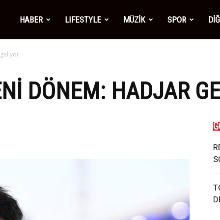
mber1
HABER
LIFESTYLE
MÜZİK
SPOR
Dİ
geliyor
ws
ENI DÖNEM: HADJAR G
G
R
S
T
D