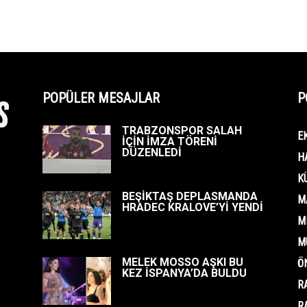
POPÜLER MESAJLAR
P
TRABZONSPOR SALAH
E
İÇİN İMZA TÖRENİ
DÜZENLEDİ
H
K
BEŞİKTAŞ DEPLASMANDA
M
HRADEC KRALOVE’Yİ YENDİ
M
M
MELEK MOSSO AŞKI BU
Ö
KEZ İSPANYA’DA BULDU
R
R