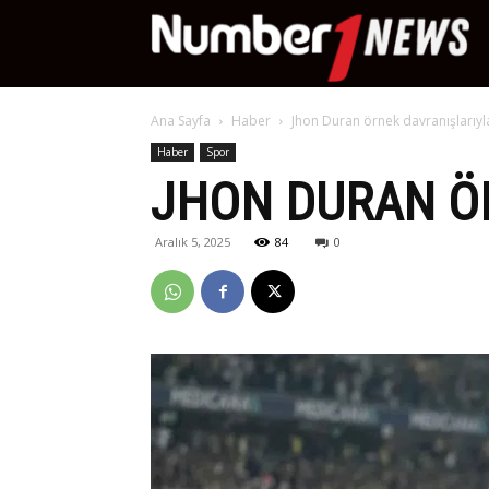
Nu
Ana Sayfa
Haber
Jhon Duran örnek davranışlarıyla 
Ne
Haber
Spor
JHON DURAN ÖR
Aralık 5, 2025
84
0