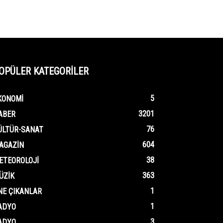
OPÜLER KATEGORİLER
5
KONOMI
3201
ABER
76
ÜLTÜR-SANAT
604
AGAZIN
38
ETEOROLOJI
363
ÜZIK
1
NE ÇIKANLAR
1
ADYO
3
ADYO