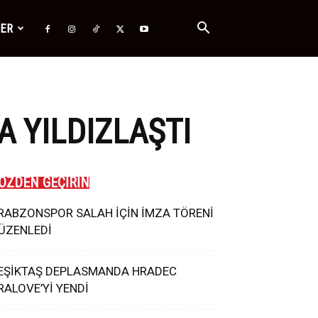
ĞER
 YILDIZLAŞTI
ÖZDEN GEÇİRİN
RABZONSPOR SALAH İÇİN İMZA TÖRENİ
ÜZENLEDİ
EŞİKTAŞ DEPLASMANDA HRADEC
RALOVE’Yİ YENDİ