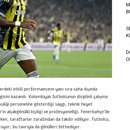
M
B
S
K
D
O
erdeki etkili performansının yanı sıra saha dışında
gisini kazandı. Kolombiyalı futbolcunun disiplinli çalışma
kulüp personeline gösterdiği saygı, teknik heyet
’ın alçakgönüllü kişiliği ve profesyonelliği, Fenerbahçe’de
rken, taraftarlar tarafından da takdir ediliyor. Futbolcu,
ruyor; bu tavrıyla da gönülleri fethediyor.