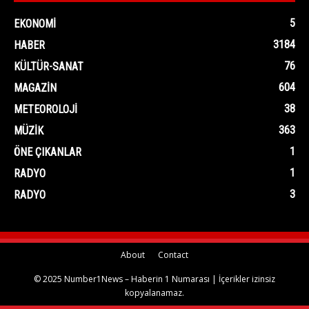
5
EKONOMI
3184
HABER
76
KÜLTÜR-SANAT
604
MAGAZIN
38
METEOROLOJI
363
MÜZIK
1
ÖNE ÇIKANLAR
1
RADYO
3
RADYO
About
Contact
© 2025 Number1News – Haberin 1 Numarası | İçerikler izinsiz
kopyalanamaz.