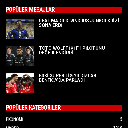
POPÜLER MESAJLAR
REAL MADRID-VINICIUS JUNIOR KRİZİ
SONA ERDİ
TOTO WOLFF İKİ F1 PİLOTUNU
DEĞERLENDİRDİ
ESKİ SÜPER LİG YILDIZLARI
BENFICA’DA PARLADI
POPÜLER KATEGORİLER
5
EKONOMI