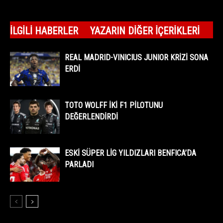
İLGILI HABERLER
YAZARIN DIĞER İÇERIKLERI
REAL MADRID-VINICIUS JUNIOR KRİZİ SONA
ERDİ
TOTO WOLFF İKİ F1 PİLOTUNU
DEĞERLENDİRDİ
ESKİ SÜPER LİG YILDIZLARI BENFICA’DA
PARLADI