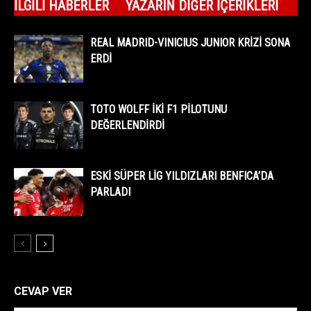
İLGILI HABERLER
YAZARIN DIĞER İÇERIKLERI
REAL MADRID-VINICIUS JUNIOR KRİZİ SONA
ERDİ
TOTO WOLFF İKİ F1 PİLOTUNU
DEĞERLENDİRDİ
ESKİ SÜPER LİG YILDIZLARI BENFICA’DA
PARLADI
CEVAP VER