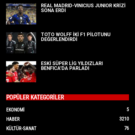
REAL MADRID-VINICIUS JUNIOR KRİZİ
SONA ERDİ
TOTO WOLFF İKİ F1 PİLOTUNU
DEĞERLENDİRDİ
ESKİ SÜPER LİG YILDIZLARI
BENFICA’DA PARLADI
POPÜLER KATEGORİLER
5
EKONOMI
3210
HABER
76
KÜLTÜR-SANAT