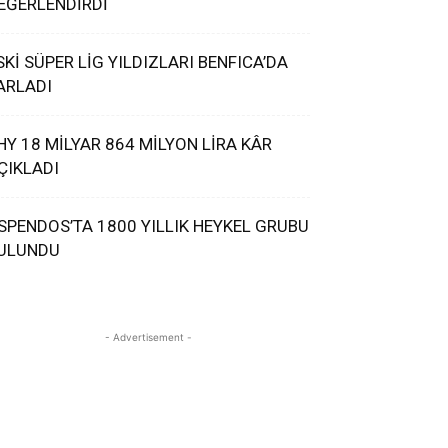
EĞERLENDİRDİ
SKİ SÜPER LİG YILDIZLARI BENFICA’DA
ARLADI
HY 18 MİLYAR 864 MİLYON LİRA KÂR
ÇIKLADI
SPENDOS’TA 1800 YILLIK HEYKEL GRUBU
ULUNDU
- Advertisement -