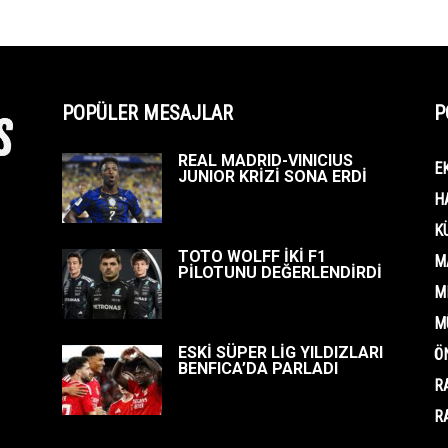
POPÜLER MESAJLAR
P
REAL MADRID-VINICIUS
E
JUNIOR KRİZİ SONA ERDİ
H
K
TOTO WOLFF İKİ F1
M
PİLOTUNU DEĞERLENDİRDİ
M
M
ESKİ SÜPER LİG YILDIZLARI
Ö
BENFICA’DA PARLADI
R
R