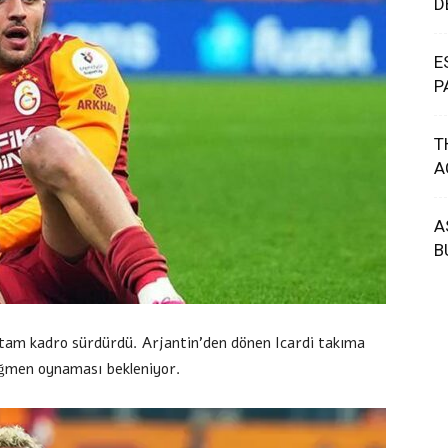
D
E
P
T
A
A
B
nı tam kadro sürdürdü. Arjantin’den dönen Icardi takıma
rağmen oynaması bekleniyor.