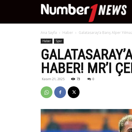
Nu
Ana Sayfa
Haber
Galatasaray’a Barış Alper Yılmaz
Ne
Haber
Spor
GALATASARAY’A
HABER! MR’I ÇE
Kasım 21, 2025
73
0