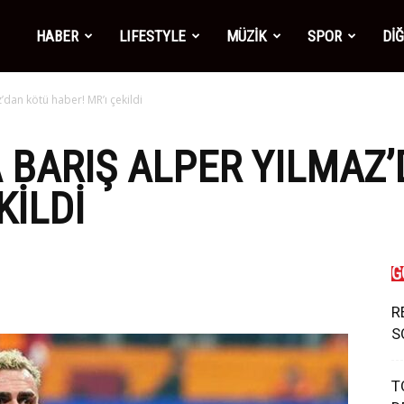
mber1
HABER
LIFESTYLE
MÜZİK
SPOR
Dİ
’dan kötü haber! MR’ı çekildi
ws
 BARIŞ ALPER YILMAZ
KILDI
G
R
S
T