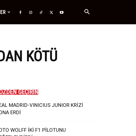
ĞER
’DAN KÖTÜ
ÖZDEN GEÇİRİN
EAL MADRID-VINICIUS JUNIOR KRİZİ
ONA ERDİ
OTO WOLFF İKİ F1 PİLOTUNU