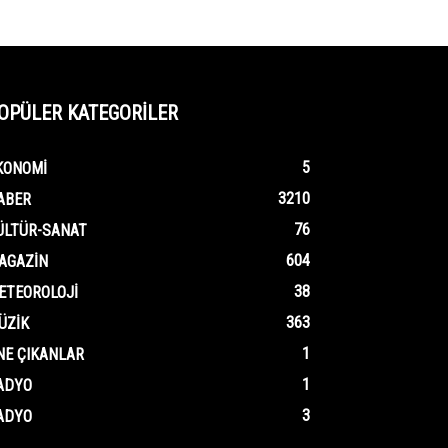
OPÜLER KATEGORİLER
5
KONOMI
3210
ABER
76
ÜLTÜR-SANAT
604
AGAZIN
38
ETEOROLOJI
363
ÜZIK
1
NE ÇIKANLAR
1
ADYO
3
ADYO