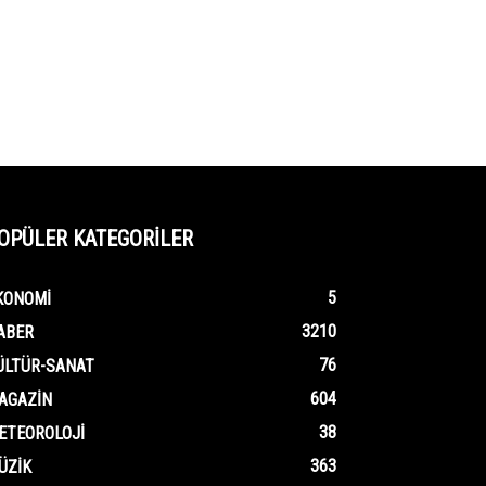
OPÜLER KATEGORİLER
5
KONOMI
3210
ABER
76
ÜLTÜR-SANAT
604
AGAZIN
38
ETEOROLOJI
363
ÜZIK