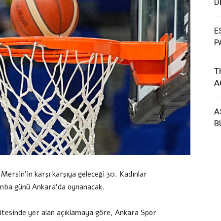
D
E
P
T
A
A
B
rsin’in karşı karşıya geleceği 30. Kadınlar
amba günü Ankara’da oynanacak.
tesinde yer alan açıklamaya göre, Ankara Spor