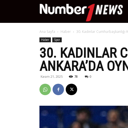
Nu
Ana Sayfa
Haber
30. Kadınlar Cumhurbaşkanlığı 
Ne
Haber
Spor
30. KADINLAR 
ANKARA’DA OY
Kasım 21, 2025
78
0