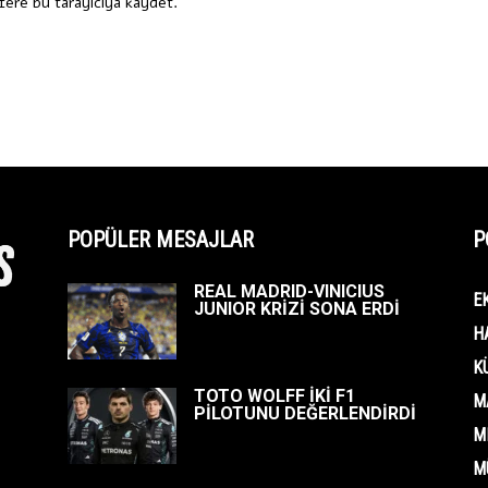
fere bu tarayıcıya kaydet.
POPÜLER MESAJLAR
P
REAL MADRID-VINICIUS
E
JUNIOR KRİZİ SONA ERDİ
H
K
TOTO WOLFF İKİ F1
M
PİLOTUNU DEĞERLENDİRDİ
M
M