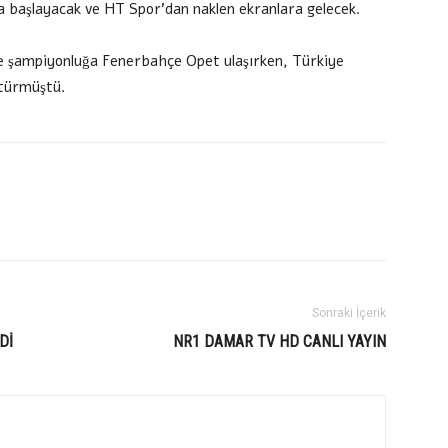
 başlayacak ve HT Spor’dan naklen ekranlara gelecek.
e şampiyonluğa Fenerbahçe Opet ulaşırken, Türkiye
türmüştü.
Sonraki İçerik
Dİ
NR1 DAMAR TV HD CANLI YAYIN