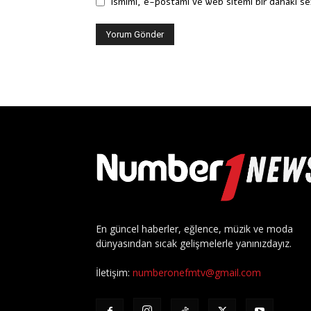
Ismimi, e-postamı ve web sitemi bir dahaki se
En güncel haberler, eğlence, müzik ve moda
dünyasından sıcak gelişmelerle yanınızdayız.
İletişim:
numberonefmtv@gmail.com