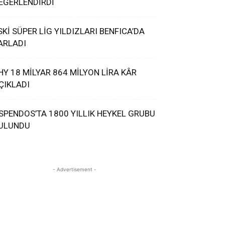
EĞERLENDİRDİ
SKİ SÜPER LİG YILDIZLARI BENFICA’DA
ARLADI
HY 18 MİLYAR 864 MİLYON LİRA KÂR
ÇIKLADI
SPENDOS’TA 1800 YILLIK HEYKEL GRUBU
ULUNDU
- Advertisement -