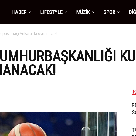
mber1
HABER
LIFESTYLE
MÜZİK
SPOR
Dİ
Kupası maçı Ankara’da oynanacak!
ws
CUMHURBAŞKANLIĞI KU
NANACAK!
G
R
S
T