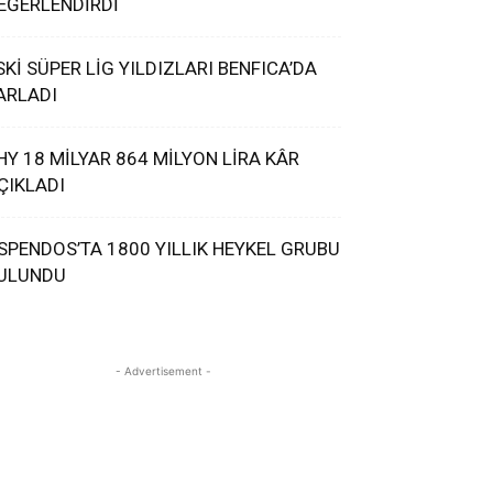
EĞERLENDİRDİ
SKİ SÜPER LİG YILDIZLARI BENFICA’DA
ARLADI
HY 18 MİLYAR 864 MİLYON LİRA KÂR
ÇIKLADI
SPENDOS’TA 1800 YILLIK HEYKEL GRUBU
ULUNDU
- Advertisement -