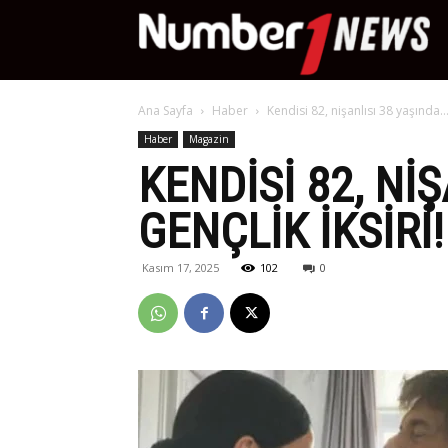
Nu
Ana Sayfa
Haber
Kendisi 82, nişanlısı 38 yaşında… 
Ne
Haber
Magazin
KENDISI 82, NI
GENÇLIK IKSIRI!
Kasım 17, 2025
102
0