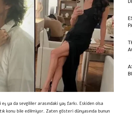
D
E
P
T
A
A
B
 eş ya da sevgililer arasındaki yaş farkı. Eskiden olsa
tık konu bile edilmiyor. Zaten gösteri dünyasında bunun