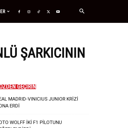
ĞER
NLÜ ŞARKICININ
ÖZDEN GEÇİRİN
EAL MADRID-VINICIUS JUNIOR KRİZİ
ONA ERDİ
OTO WOLFF İKİ F1 PİLOTUNU