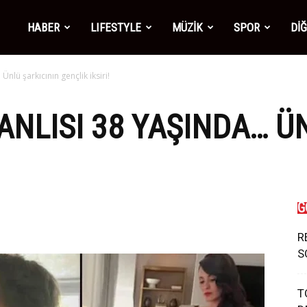
mber1
HABER
LIFESTYLE
MÜZİK
SPOR
Dİ
Ünlü şarkıcının gençlik iksiri!
ws
ŞANLISI 38 YAŞINDA… Ü
G
R
S
T