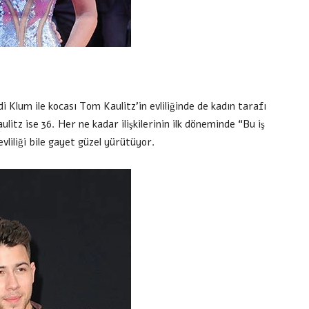
 Klum ile kocası Tom Kaulitz’in evliliğinde de kadın tarafı
itz ise 36. Her ne kadar ilişkilerinin ilk döneminde “Bu iş
evliliği bile gayet güzel yürütüyor.