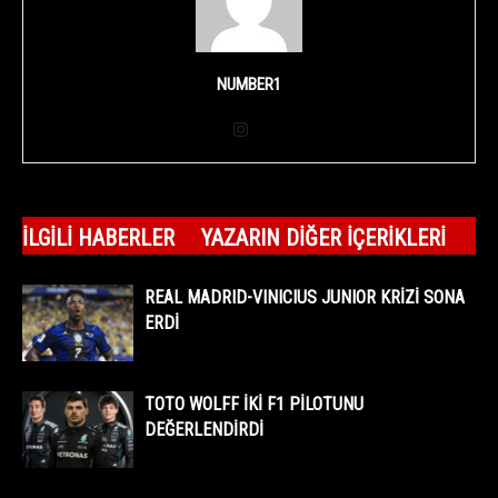
NUMBER1
İLGILI HABERLER
YAZARIN DIĞER İÇERIKLERI
REAL MADRID-VINICIUS JUNIOR KRİZİ SONA
ERDİ
TOTO WOLFF İKİ F1 PİLOTUNU
DEĞERLENDİRDİ