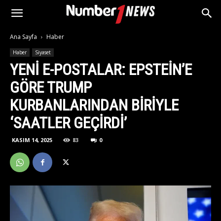
Ana Sayfa
Haber
Haber
Siyaset
YENI E-POSTALAR: EPSTEIN’E
GÖRE TRUMP
KURBANLARINDAN BIRIYLE
‘SAATLER GEÇIRDI’
KASIM 14, 2025
83
0