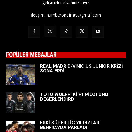
gelişmelerle yanınızdayız.
İletişim:
numberonefmtv@gmail.com
POPÜLER MESAJLAR
REAL MADRID-VINICIUS JUNIOR KRİZİ
SONA ERDİ
TOTO WOLFF İKİ F1 PİLOTUNU
DEĞERLENDİRDİ
ESKİ SÜPER LİG YILDIZLARI
BENFICA’DA PARLADI