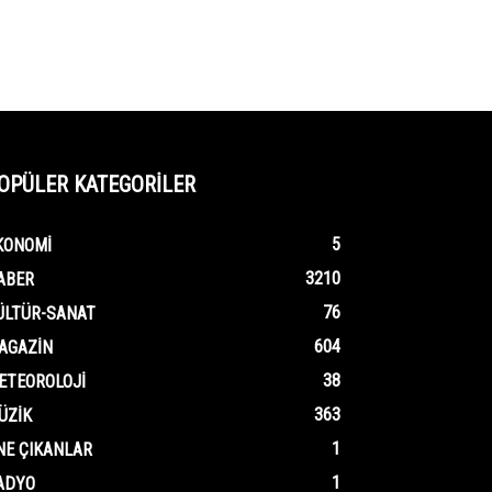
OPÜLER KATEGORİLER
5
KONOMI
3210
ABER
76
ÜLTÜR-SANAT
604
AGAZIN
38
ETEOROLOJI
363
ÜZIK
1
NE ÇIKANLAR
1
ADYO