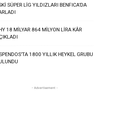
SKİ SÜPER LİG YILDIZLARI BENFICA’DA
ARLADI
HY 18 MİLYAR 864 MİLYON LİRA KÂR
ÇIKLADI
SPENDOS’TA 1800 YILLIK HEYKEL GRUBU
ULUNDU
- Advertisement -