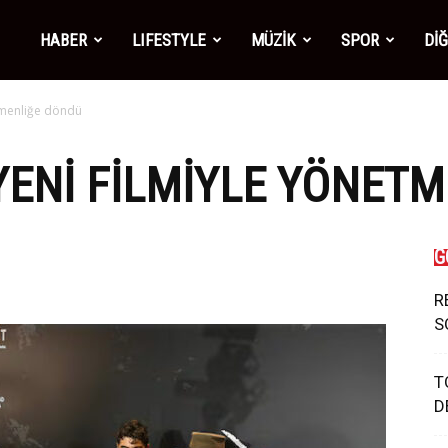
mber1
HABER
LIFESTYLE
MÜZİK
SPOR
Dİ
tmenliğe döndü
ws
ENI FILMIYLE YÖNET
G
R
S
T
D