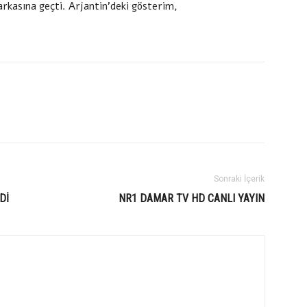
kasına geçti. Arjantin’deki gösterim,
Sonraki İçerik
Dİ
NR1 DAMAR TV HD CANLI YAYIN