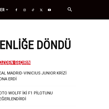
ĞER
MENLIĞE DÖNDÜ
ÖZDEN GEÇİRİN
EAL MADRID-VINICIUS JUNIOR KRİZİ
ONA ERDİ
OTO WOLFF İKİ F1 PİLOTUNU
EĞERLENDİRDİ