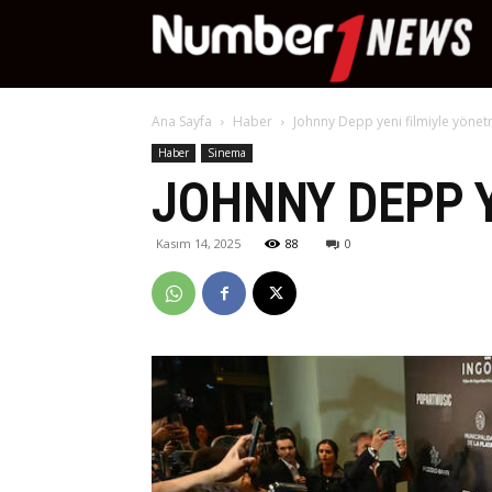
Nu
Ana Sayfa
Haber
Johnny Depp yeni filmiyle yöne
Ne
Haber
Sinema
JOHNNY DEPP Y
Kasım 14, 2025
88
0