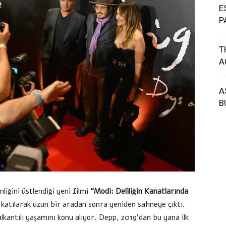
E
P
T
A
A
B
iğini üstlendiği yeni filmi
“Modi: Deliliğin Kanatlarında
 katılarak uzun bir aradan sonra yeniden sahneye çıktı.
lkantılı yaşamını konu alıyor. Depp, 2019’dan bu yana ilk