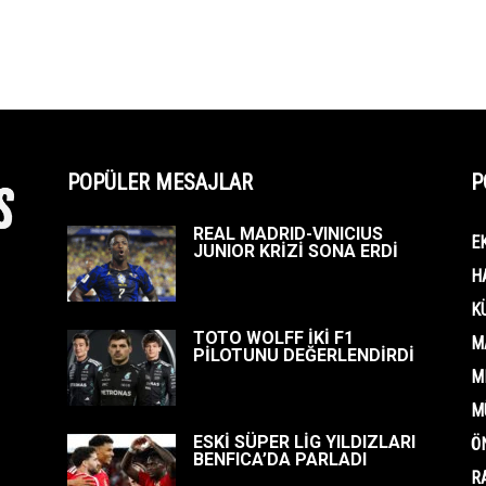
POPÜLER MESAJLAR
P
REAL MADRID-VINICIUS
E
JUNIOR KRİZİ SONA ERDİ
H
K
TOTO WOLFF İKİ F1
M
PİLOTUNU DEĞERLENDİRDİ
M
M
ESKİ SÜPER LİG YILDIZLARI
Ö
BENFICA’DA PARLADI
R