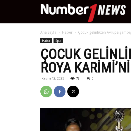
Nu
Ana Sayfa
Haber
Çocuk gelinlikten Avrupa şampiy
Ne
Haber
Spor
ÇOCUK GELINL
ROYA KARIMI’NI
Kasım 12, 2025
78
0