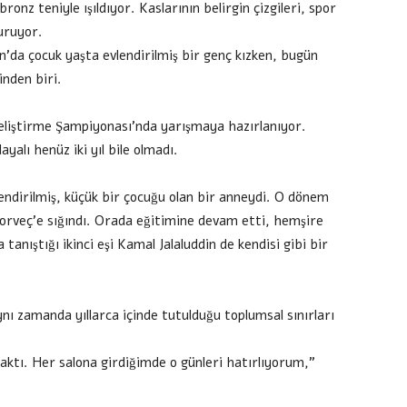
ronz teniyle ışıldıyor. Kaslarının belirgin çizgileri, spor
duruyor.
’da çocuk yaşta evlendirilmiş bir genç kızken, bugün
inden biri.
liştirme Şampiyonası’nda yarışmaya hazırlanıyor.
alı henüz iki yıl bile olmadı.
endirilmiş, küçük bir çocuğu olan bir anneydi. O dönem
Norveç’e sığındı. Orada eğitimine devam etti, hemşire
anıştığı ikinci eşi Kamal Jalaluddin de kendisi gibi bir
ynı zamanda yıllarca içinde tutulduğu toplumsal sınırları
ktı. Her salona girdiğimde o günleri hatırlıyorum,”