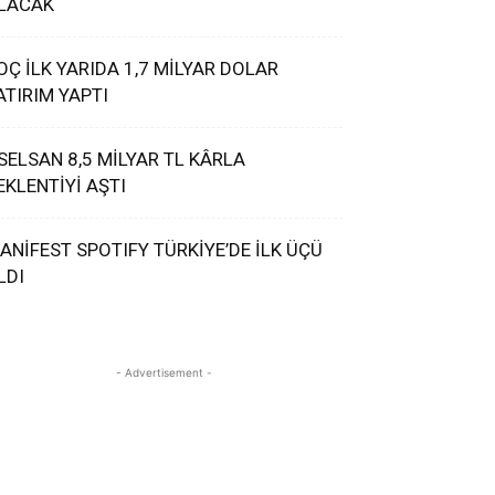
LACAK
OÇ İLK YARIDA 1,7 MİLYAR DOLAR
ATIRIM YAPTI
SELSAN 8,5 MİLYAR TL KÂRLA
EKLENTİYİ AŞTI
ANİFEST SPOTIFY TÜRKİYE’DE İLK ÜÇÜ
LDI
- Advertisement -