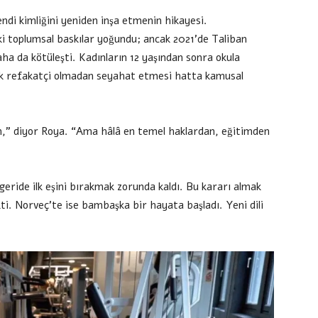
endi kimliğini yeniden inşa etmenin hikayesi.
ki toplumsal baskılar yoğundu; ancak 2021’de Taliban
ha da kötüleşti. Kadınların 12 yaşından sonra okula
kek refakatçi olmadan seyahat etmesi hatta kamusal
ım,” diyor Roya. “Ama hâlâ en temel haklardan, eğitimden
eride ilk eşini bırakmak zorunda kaldı. Bu kararı almak
ti. Norveç’te ise bambaşka bir hayata başladı. Yeni dili