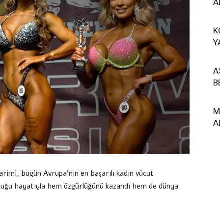
A
K
Y
A
B
M
A
arimi, bugün Avrupa’nın en başarılı kadın vücut
kurduğu hayatıyla hem özgürlüğünü kazandı hem de dünya