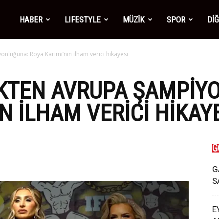
mber1
HABER
LIFESTYLE
MÜZİK
SPOR
Dİ
onluğuna: Roya Karimi’nin ilham verici hikayesi
ws
IKTEN AVRUPA ŞAMPIY
N ILHAM VERICI HIKAY
G
G
S
E