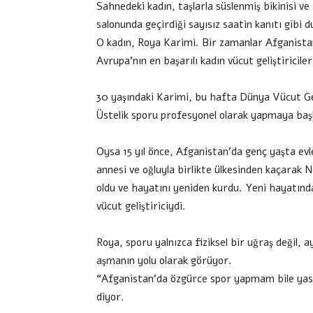
Sahnedeki kadın, taşlarla süslenmiş bikinisi ve b
salonunda geçirdiği sayısız saatin kanıtı gibi 
O kadın, Roya Karimi. Bir zamanlar Afganistan
Avrupa’nın en başarılı kadın vücut geliştiriciler
30 yaşındaki Karimi, bu hafta Dünya Vücut Ge
Üstelik sporu profesyonel olarak yapmaya başlay
Oysa 15 yıl önce, Afganistan’da genç yaşta evl
annesi ve oğluyla birlikte ülkesinden kaçarak 
oldu ve hayatını yeniden kurdu. Yeni hayatında t
vücut geliştiriciydi.
Roya, sporu yalnızca fiziksel bir uğraş değil, a
aşmanın yolu olarak görüyor.
“Afganistan’da özgürce spor yapmam bile yasa
diyor.