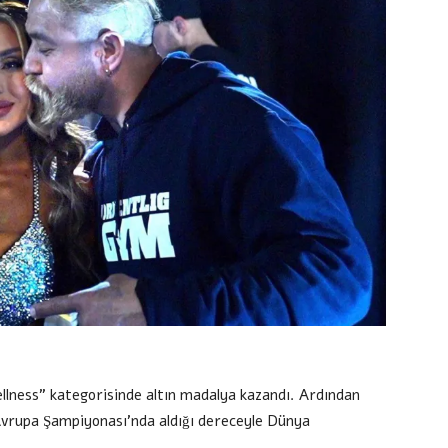
llness” kategorisinde altın madalya kazandı. Ardından
 Avrupa Şampiyonası’nda aldığı dereceyle Dünya