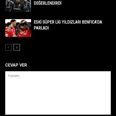
DEĞERLENDİRDİ
ESKİ SÜPER LİG YILDIZLARI BENFICA’DA
PARLADI
CEVAP VER