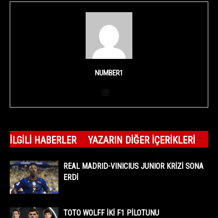
NUMBER1
İLGILI HABERLER
YAZARIN DIĞER İÇERIKLERI
REAL MADRID-VINICIUS JUNIOR KRİZİ SONA
ERDİ
TOTO WOLFF İKİ F1 PİLOTUNU