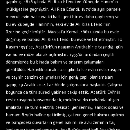
yapılmış, 1878 yılında Ali Rıza Efendi ve Zübeyde Hanım’ın
mülkiyetine geçmiştir. Ali Rıza Efendi, 1879’da aynı parsele
mevcut evin batısına iki katlı yeni bir ev daha yaptırmış ve
bu ev Zübeyde Hanım’ın, eski ev de Ali Rıza Efendi’nin
üzerine geçirilmiştir. Mustafa Kemal, 1881 yılında bu evde
doğmuş ve babası Ali Rıza Efendi bu evde vefat etmiştir. 10
Kasım 1953’te, Atatürk’ün naaşının Anıtkabir’e taşındığı gün
ise bu ev müze olarak açılmıştır. 1953’ün ardından çeşitli
dönemlerde bu binada bakım ve onarım çalışmaları
yürütüldü. Bakanlık olarak 2022 yılında ise evin restorasyon
ve teşhir tanzim çalışmaları için geniş çaplı planlamaları
yapıp, 19 Aralık 2024 tarihinde çalışmalara başladık. Çalışma
boyunca da tüm süreci yakinen takip ettik. Atatürk Evi’nin
restorasyonu kapsamında; iç mekân ve dış mekânda ahşap
imalatlar ile tüm elektrik tesisatı yenilenmiş, sandık odası ve
hamam özgün haline getirilmiş, çatının genel bakımı yapılmış
ve bahçedeki duvarların genel bakımı ile avlu zeminin taş