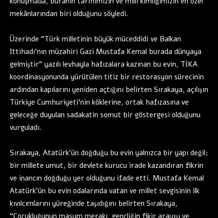
konuşmada, buranın tarihimizin ve milli kimliğimizin en özel
mekânlarından biri olduğunu söyledi.
Üzerinde “Türk milletinin büyük müceddidi ve Balkan
İttihadı’nın müzahiri Gazi Mustafa Kemal burada dünyaya
gelmiştir” yazılı levhayla hafızalara kazınan bu evin, TİKA
koordinasyonunda yürütülen titiz bir restorasyon sürecinin
ardından kapılarını yeniden açtığını belirten Sırakaya, açılışın
Türkiye Cumhuriyeti’nin köklerine, ortak hafızasına ve
geleceğe duyulan sadakatin somut bir göstergesi olduğunu
vurguladı.
Sırakaya, Atatürk’ün doğduğu bu evin yalnızca bir yapı değil;
bir millete umut, bir devlete kurucu irade kazandıran fikrin
ve inancın doğduğu yer olduğunu ifade etti. Mustafa Kemal
Atatürk’ün bu evin odalarında vatan ve millet sevgisinin ilk
kıvılcımlarını yüreğinde taşıdığını belirten Sırakaya,
“Çocukluğunun masum merakı, gençliğin fikir arayışı ve