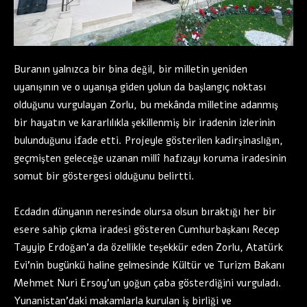
Buranın yalnızca bir bina değil, bir milletin yeniden
uyanışının ve o uyanışa giden yolun da başlangıç noktası
olduğunu vurgulayan Zorlu, bu mekânda milletine adanmış
bir hayatın ve kararlılıkla şekillenmiş bir iradenin izlerinin
bulunduğunu ifade etti. Projeyle gösterilen kadirşinaslığın,
geçmişten geleceğe uzanan millî hafızayı koruma iradesinin
somut bir göstergesi olduğunu belirtti.
Ecdadın dünyanın neresinde olursa olsun bıraktığı her bir
esere sahip çıkma iradesi gösteren Cumhurbaşkanı Recep
Tayyip Erdoğan’a da özellikle teşekkür eden Zorlu, Atatürk
Evi’nin bugünkü haline gelmesinde Kültür ve Turizm Bakanı
Mehmet Nuri Ersoy’un yoğun çaba gösterdiğini vurguladı.
Yunanistan’daki makamlarla kurulan iş birliği ve