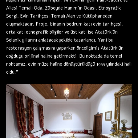
kaplaması tamamlanmıştır. Anı Evi’nin yeni hali Atatürk ve
Ailesi Temalı Oda, Zübeyde Hanım’ın Odası, Etnografik
Sergi, Evin Tarihçesi Temalı Alan ve Kütüphaneden
oluşmaktadır. Proje, binanın bodrum katı evin tarihçesi,
orta katı etnografik bilgiler ve üst katı ise Atatürk’ün
Selanik yıllarını anlatacak şekilde tasarlandı. Yani bu
restorasyon çalışmasını yaparken önceliğimiz Atatürk’ün
doğduğu orijinal haline getirmekti. Bu noktada da temel
noktamız, evin müze haline dönüştürüldüğü 1953 yılındaki hali
oldu.”