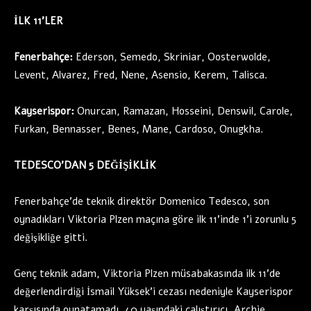
İLK 11’LER
Fenerbahçe:
Ederson, Semedo, Skriniar, Oosterwolde,
Levent, Alvarez, Fred, Nene, Asensio, Kerem, Talisca.
Kayserispor:
Onurcan, Ramazan, Hosseini, Denswil, Carole,
Furkan, Bennasser, Benes, Mane, Cardoso, Onugkha.
TEDESCO’DAN 5 DEĞİŞİKLİK
Fenerbahçe’de teknik direktör Domenico Tedesco, son
oynadıkları Viktoria Plzen maçına göre ilk 11’inde 1’i zorunlu 5
değişikliğe gitti.
Genç teknik adam, Viktoria Plzen müsabakasında ilk 11’de
değerlendirdiği İsmail Yüksek’i cezası nedeniyle Kayserispor
karşısında oynatamadı. 40 yaşındaki çalıştırıcı, Archie