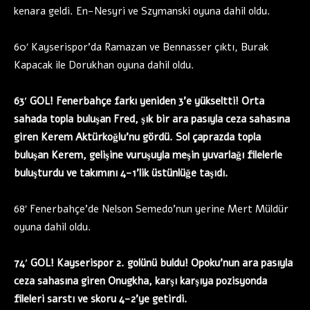
kenara geldi. En-Nesyri ve Szymanski oyuna dahil oldu.
60′ Kayserispor’da Ramazan ve Bennasser çıktı, Burak
Kapacak ile Dorukhan oyuna dahil oldu.
63′ GOL! Fenerbahçe farkı yeniden 3’e yükseltti! Orta
sahada topla buluşan Fred, şık bir ara pasıyla ceza sahasına
giren Kerem Aktürkoğlu’nu gördü. Sol çaprazda topla
buluşan Kerem, gelişine vuruşuyla meşin yuvarlağı filelerle
buluşturdu ve takımını 4-1’lik üstünlüğe taşıdı.
68′ Fenerbahçe’de Nelson Semedo’nun yerine Mert Müldür
oyuna dahil oldu.
74′ GOL! Kayserispor 2. golünü buldu! Opoku’nun ara pasıyla
ceza sahasına giren Onugkha, karşı karşıya pozisyonda
fileleri sarstı ve skoru 4-2’ye getirdi.