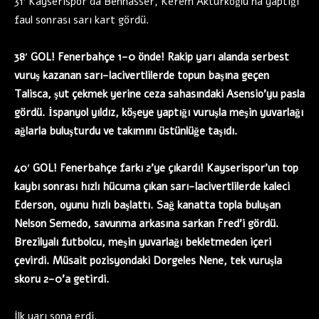
31′ Kayserispor’da Bennasser, Kerem Aktürkoğlu’na yaptığı
faul sonrası sarı kart gördü.
38′ GOL! Fenerbahçe 1-0 önde! Rakip yarı alanda serbest
vuruş kazanan sarı-lacivertlilerde topun başına geçen
Talisca, şut çekmek yerine ceza sahasındaki Asensio’yu pasla
gördü. İspanyol yıldız, köşeye yaptığı vuruşla meşin yuvarlağı
ağlarla buluşturdu ve takımını üstünlüğe taşıdı.
40′ GOL! Fenerbahçe farkı 2’ye çıkardı! Kayserispor’un top
kaybı sonrası hızlı hücuma çıkan sarı-lacivertlilerde kaleci
Ederson, oyunu hızlı başlattı. Sağ kanatta topla buluşan
Nelson Semedo, savunma arkasına sarkan Fred’i gördü.
Brezilyalı futbolcu, meşin yuvarlağı bekletmeden içeri
çevirdi. Müsait pozisyondaki Dorgeles Nene, tek vuruşla
skoru 2-0’a getirdi.
İlk yarı sona erdi.