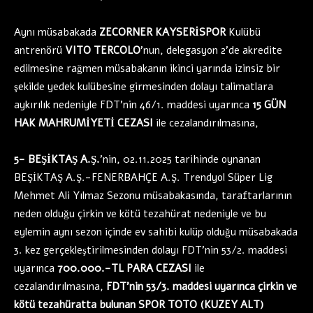
Aynı müsabakada
ZECORNER KAYSERİSPOR
Kulübü
antrenörü
VITO TERCOLO
’nun, delegasyon 2’de akredite
edilmesine rağmen müsabakanın ikinci yarında izinsiz bir
şekilde yedek kulübesine girmesinden dolayı talimatlara
aykırılık nedeniyle FDT’nin 46/1. maddesi uyarınca
15 GÜN
HAK MAHRUMİYETİ CEZASI
ile cezalandırılmasına,
5- BEŞİKTAŞ A.Ş.
’nin, 02.11.2025 tarihinde oynanan
BEŞİKTAŞ A.Ş.-FENERBAHÇE A.Ş. Trendyol Süper Lig
Mehmet Ali Yılmaz Sezonu müsabakasında, taraftarlarının
neden olduğu çirkin ve kötü tezahürat nedeniyle ve bu
eylemin aynı sezon içinde ev sahibi kulüp olduğu müsabakada
3. kez gerçekleştirilmesinden dolayı FDT’nin 53/2. maddesi
uyarınca
700.000.-TL PARA CEZASI
ile
cezalandırılmasına,
FDT’nin 53/3. maddesi uyarınca çirkin ve
kötü tezahüratta bulunan SPOR TOTO (KUZEY ALT)