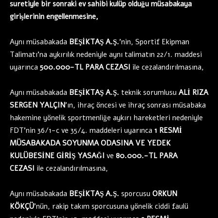
suretiyle bir sonraki ev sahibi kulüp olduğu müsabakaya
girişlerinin engellenmesine,
Aynı müsabakada
BEŞİKTAŞ A.Ş.
’nin, Sportif Ekipman
Talimatı’na aykırılık nedeniyle aynı talimatın 22/1. maddesi
uyarınca
500.000-TL PARA CEZASI
ile cezalandırılmasına,
Aynı müsabakada
BEŞİKTAŞ A.Ş.
teknik sorumlusu
ALİ RIZA
SERGEN YALÇIN
’ın, ihraç öncesi ve ihraç sonrası müsabaka
hakemine yönelik sportmenliğe aykırı hareketleri nedeniyle
FDT’nin 36/1-c ve 35/4. maddeleri uyarınca
1 RESMİ
MÜSABAKADA SOYUNMA ODASINA VE YEDEK
KULÜBESİNE GİRİŞ YASAĞI
ve
80.000.-TL PARA
CEZASI
ile cezalandırılmasına,
Aynı müsabakada
BEŞİKTAŞ A.Ş.
sporcusu
ORKUN
KÖKÇÜ
’nün, rakip takım sporcusuna yönelik ciddi faulü