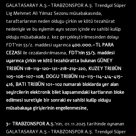
GALATASARAY A.Ş.-TRABZONSPOR A.Ş. Trendyol Süper
Lig Mehmet Ali Yılmaz Sezonu müsabakasında,
taraftarlarının neden olduğu çirkin ve kötü tezahürat
nedeniyle ve bu eylemin aynı sezon içinde ev sahibi kulüp
olduğu müsabakada 2. kez gerçekleştirilmesinden dolayı
FDT’nin 53/2. maddesi uyarınca
400.000.-TL PARA
CEZASI
ile cezalandırılmasına,
FDT’nin 53/3. maddesi
uyarınca çirkin ve kötü tezahüratta bulunan GÜNEY
TRİBÜN 118-119-120-121-218-219-220, KUZEY TRİBÜN
105-106-107-108, DOĞU TRİBÜN 112-113-114-414-415-
416, BATI TRİBÜN 101-102 numaralı bloklarda yer alan
seyircilerin elektronik bilet kapsamındaki kartlarının bloke
edilmesi suretiyle bir sonraki ev sahibi kulüp olduğu
müsabakaya girişlerinin engellenmesine,
3- TRABZONSPOR A.Ş.
’nin, 01.11.2025 tarihinde oynanan
GALATASARAY A.Ş.-TRABZONSPOR A.Ş. Trendyol Süper