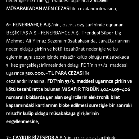
nedeniyle FDT’nin 43. maddesi uyarınca
2 RESMİ
MÜSABAKADAN MEN CEZASI
ile cezalandırılmasına,
6- FENERBAHÇE A.Ş.
’nin, 02.11.2025 tarihinde oynanan
BEŞİKTAŞ A.Ş.-FENERBAHÇE A.Ş. Trendyol Süper Lig
Mehmet Ali Yılmaz Sezonu müsabakasında, taraftarlarının
neden olduğu çirkin ve kötü tezahürat nedeniyle ve bu
eylemin aynı sezon içinde misafir kulüp olduğu müsabakada
5. kez gerçekleştirilmesinden dolayı FDT’nin 53/2. maddesi
uyarınca
520.000.-TL PARA CEZASI
ile
cezalandırılmasına,
FDT’nin 53/3. maddesi uyarınca çirkin ve
kötü tezahüratta bulunan MİSAFİR TRİBÜN 404-405-406
numaralı bloklarda yer alan seyircilerin elektronik bilet
kapsamındaki kartlarının bloke edilmesi suretiyle bir sonraki
misafir kulüp olduğu müsabakaya girişlerinin
engellenmesine,
7- ÇAYKUR RİZESPOR A.Ş.
’nin, 03.11.2025 tarihinde