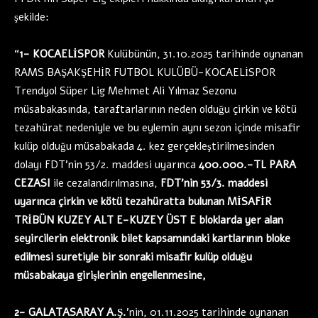
şekilde:
“
1- KOCAELİSPOR
Kulübünün, 31.10.2025 tarihinde oynanan
RAMS BAŞAKŞEHİR FUTBOL KULÜBÜ-KOCAELİSPOR
Trendyol Süper Lig Mehmet Ali Yılmaz Sezonu
müsabakasında, taraftarlarının neden olduğu çirkin ve kötü
tezahürat nedeniyle ve bu eylemin aynı sezon içinde misafir
kulüp olduğu müsabakada 4. kez gerçekleştirilmesinden
dolayı FDT’nin 53/2. maddesi uyarınca
400.000.-TL PARA
CEZASI
ile cezalandırılmasına,
FDT’nin 53/3. maddesi
uyarınca çirkin ve kötü tezahüratta bulunan MİSAFİR
TRİBÜN KUZEY ALT E-KUZEY ÜST E bloklarda yer alan
seyircilerin elektronik bilet kapsamındaki kartlarının bloke
edilmesi suretiyle bir sonraki misafir kulüp olduğu
müsabakaya girişlerinin engellenmesine,
2- GALATASARAY A.Ş.
’nin, 01.11.2025 tarihinde oynanan