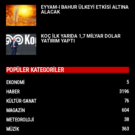
EYYAM-I BAHUR ÜLKEYİ ETKİSİ ALTINA
ALACAK
KOÇ İLK YARIDA 1,7 MİLYAR DOLAR
YATIRIM YAPTI
POPÜLER KATEGORİLER
5
EKONOMI
3196
HABER
76
KÜLTÜR-SANAT
604
MAGAZIN
38
METEOROLOJI
363
MÜZIK