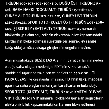
TRİBÜN 106-107-108-109-110, DOĞU ÜST TRİBÜN 415-
416, BABA HAKKI (DOĞU ALT) TRİBÜN 115-116-117,
GÜNEY ALT TRİBÜN 120-121-122, GÜNEY ÜST TRİBÜN
422-423-424, SPOR TOTO (KUZEY ÜST) TRİBÜN 407-408-
409, ŞEREF BEY (BATI ALT) TRİBÜN 102-103 numaralı
bloklarda yer alan seyircilerin elektronik bilet kapsamındaki
kartlarının bloke edilmesi suretiyle bir sonraki ev sahibi
kulüp olduğu müsabakaya girişlerinin engellenmesine,
Aynı müsabakada
BEŞİKTAŞ A.Ş.
’nin, taraftarlarının neden
olduğu saha olayları nedeniyle FDT’nin 52/2. ve 46/1.
maddeleri uyarınca takdiren ve neticeten
440.000.-TL
PARA CEZASI
ile cezalandırılmasına,
FDT’nin 52/3. maddesi
uyarınca saha olaylarına karışan taraftarların bulunduğu
SPOR TOTO (KUZEY ALT) TRİBÜN 112 ve KARTAL YUVASI
VIP TRİBÜN 101 VIP numaralı bloklarda yer alan seyircilerin
elektronik bilet kapsamındaki kartlarının bloke edilmesi