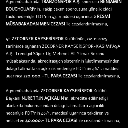
Aynı müsabakada
TRABZONSPOR A.Ş.
sporcusu
BENJAMIN
BOUCHOUARI
’nin, rakip takım sporcusuna yönelik ciddi
faulü nedeniyle FDT’nin 43. maddesi uyarınca
2 RESMİ
MÜSABAKADAN MEN CEZASI
ile cezalandırılmasına,
4- ZECORNER KAYSERİSPOR
Kulübünün, 02.11.2025
tarihinde oynanan ZECORNER KAYSERİSPOR-KASIMPAŞA
A.Ş. Trendyol Süper Lig Mehmet Ali Yılmaz Sezonu
müsabakasında, akreditasyon sisteminin işletilmemesinden
dolayı talimatlara aykırılık nedeniyle FDT’nin 46/1. maddesi
uyarınca
220.000.-TL PARA CEZASI
ile cezalandırılmasına,
Aynı müsabakada
ZECORNER KAYSERİSPOR
Kulübü
Başkanı
NURETTİN AÇIKALIN
’ın, akredite edilmediği
alanlarda bulunmasından dolayı talimatlara aykırılık
nedeniyle FDT’nin 46/1. maddesi uyarınca takdiren ve
neticeten
40.000.-TL PARA CEZASI
ile cezalandırılmasına,