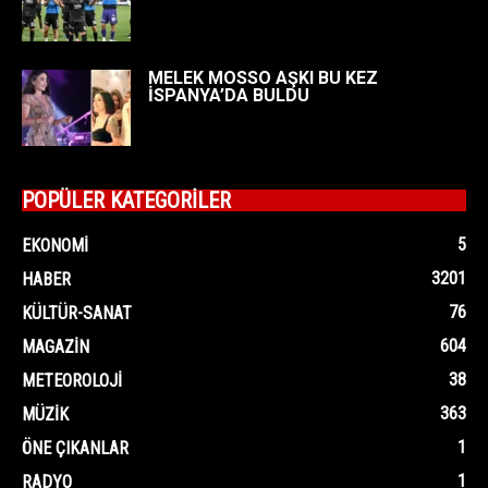
MELEK MOSSO AŞKI BU KEZ
İSPANYA’DA BULDU
POPÜLER KATEGORİLER
5
EKONOMI
3201
HABER
76
KÜLTÜR-SANAT
604
MAGAZIN
38
METEOROLOJI
363
MÜZIK
1
ÖNE ÇIKANLAR
1
RADYO