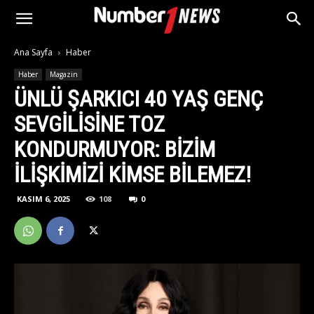
Ana Sayfa
Haber
Haber
Magazin
ÜNLÜ ŞARKICI 40 YAŞ GENÇ
SEVGILISINE TOZ
KONDURMUYOR: BIZIM
ILIŞKIMIZI KIMSE BILEMEZ!
KASIM 6, 2025
108
0