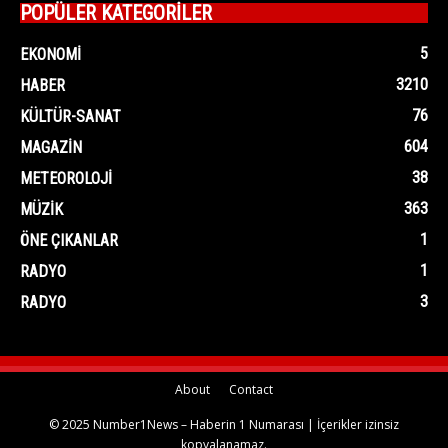
POPÜLER KATEGORİLER
5
EKONOMI
3210
HABER
76
KÜLTÜR-SANAT
604
MAGAZIN
38
METEOROLOJI
363
MÜZIK
1
ÖNE ÇIKANLAR
1
RADYO
3
RADYO
About
Contact
© 2025 Number1News – Haberin 1 Numarası | İçerikler izinsiz
kopyalanamaz.