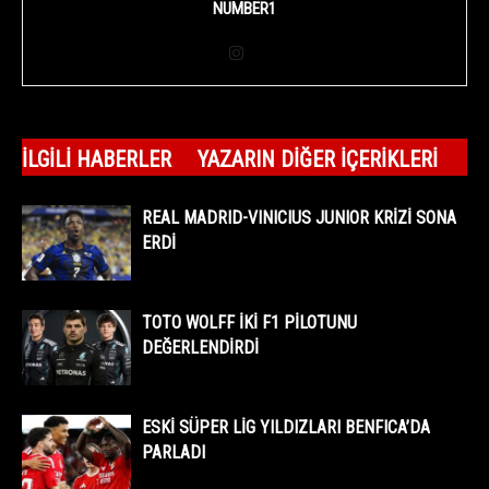
NUMBER1
İLGILI HABERLER
YAZARIN DIĞER İÇERIKLERI
REAL MADRID-VINICIUS JUNIOR KRİZİ SONA
ERDİ
TOTO WOLFF İKİ F1 PİLOTUNU
DEĞERLENDİRDİ
ESKİ SÜPER LİG YILDIZLARI BENFICA’DA
PARLADI