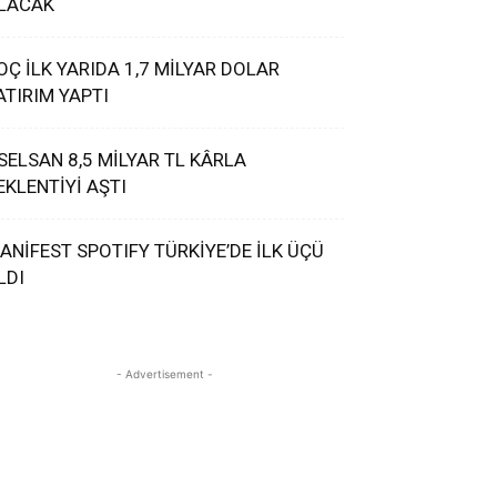
LACAK
OÇ İLK YARIDA 1,7 MİLYAR DOLAR
ATIRIM YAPTI
SELSAN 8,5 MİLYAR TL KÂRLA
EKLENTİYİ AŞTI
ANİFEST SPOTIFY TÜRKİYE’DE İLK ÜÇÜ
LDI
- Advertisement -