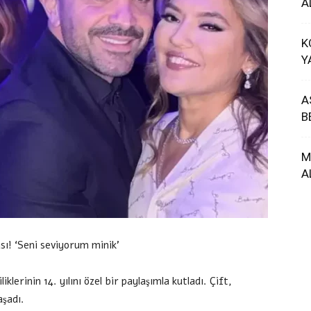
A
K
Y
A
B
M
A
sı! ‘Seni seviyorum minik’
klerinin 14. yılını özel bir paylaşımla kutladı. Çift,
şadı.