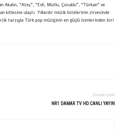
n Akalın, “Ateş”, “Evli, Mutlu, Çocuklu”, “Türkan” ve
n kitlesine ulaştı. Yıllardır müzik listelerinin zirvesinde
jik tarzıyla Türk pop müziğinin en güçlü isimlerinden biri
Sonraki İçerik
NR1 DAMAR TV HD CANLI YAYIN