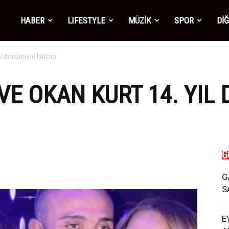
mber1
HABER
LIFESTYLE
MÜZİK
SPOR
Dİ
ıl dönümünü kutladı
ws
VE OKAN KURT 14. YI
G
G
S
E