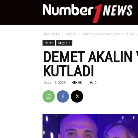
Nu
Ana Sayfa
Haber
Demet Akalın ve Okan Kurt 14. y
Ne
Haber
Magazin
DEMET AKALIN 
KUTLADI
Kasım 6, 2025
98
0