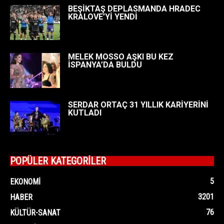
BEŞİKTAŞ DEPLASMANDA HRADEC
KRALOVE’Yİ YENDİ
MELEK MOSSO AŞKI BU KEZ
İSPANYA’DA BULDU
SERDAR ORTAÇ 31 YILLIK KARİYERİNİ
KUTLADI
POPÜLER KATEGORİLER
5
EKONOMI
3201
HABER
76
KÜLTÜR-SANAT