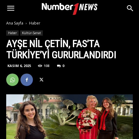
Ana Sayfa
Haber
Haber
Kültür-Sanat
AYŞE NIL ÇETIN, FAS’TA
TÜRKIYE’YI GURURLANDIRDI
KASIM 6, 2025
108
0