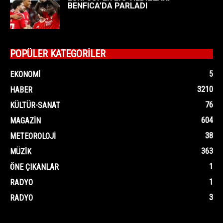
BENFICA’DA PARLADI
POPÜLER KATEGORİLER
5
EKONOMI
3210
HABER
76
KÜLTÜR-SANAT
604
MAGAZIN
38
METEOROLOJI
363
MÜZIK
1
ÖNE ÇIKANLAR
1
RADYO
3
RADYO