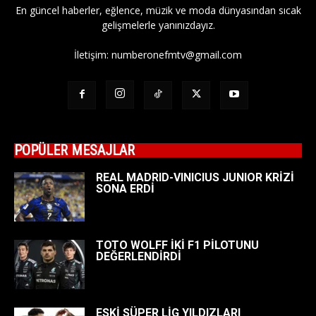
En güncel haberler, eğlence, müzik ve moda dünyasından sıcak
gelişmelerle yanınızdayız.
İletişim:
numberonefmtv@gmail.com
POPÜLER MESAJLAR
REAL MADRID-VINICIUS JUNIOR KRİZİ
SONA ERDİ
TOTO WOLFF İKİ F1 PİLOTUNU
DEĞERLENDİRDİ
ESKİ SÜPER LİG YILDIZLARI