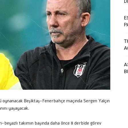
D
E
P
T
A
A
B
ünü oynanacak Beşiktaş-Fenerbahçe maçında Sergen Yalçın
nını yaşayacak.
ah-beyazlı takımın başında daha önce 8 derbide görev