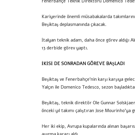
Fenerbahçe Teknik Direktörü Domenico Tedesco
Kariyerinde önemli müsabakalarda takımlarını y
Beşiktaş deplasmanında çıkacak.
İtalyan teknik adam, daha önce görev aldığı A
13 derbide görev yaptı.
İKİSİ DE SONRADAN GÖREVE BAŞLADI
Beşiktaş ve Fenerbahçe’nin karşı karşıya gelec
Yalçın ile Domenico Tedesco, sezon başladıkta
Beşiktaş, teknik direktör Ole Gunnar Solskja
önceki yıl takımı çalıştıran Jose Mourinho’ya g
Her iki ekip, Avrupa kupalarında alınan başarıs
ayırma kararı aldı.