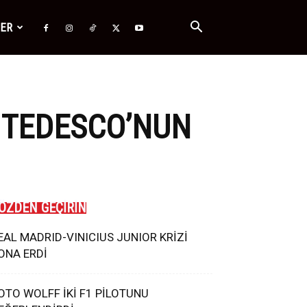
ĞER
O TEDESCO’NUN
ÖZDEN GEÇİRİN
EAL MADRID-VINICIUS JUNIOR KRİZİ
ONA ERDİ
OTO WOLFF İKİ F1 PİLOTUNU