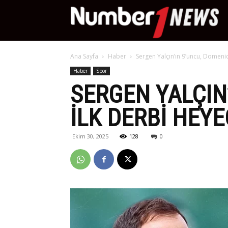
Nu
Ana Sayfa
Haber
Sergen Yalçın’ın 9’uncu, Domeni
Ne
Haber
Spor
SERGEN YALÇIN
ILK DERBI HEY
Ekim 30, 2025
128
0