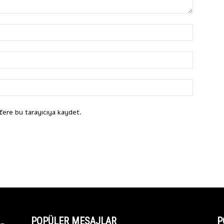
fere bu tarayıcıya kaydet.
POPÜLER MESAJLAR
P