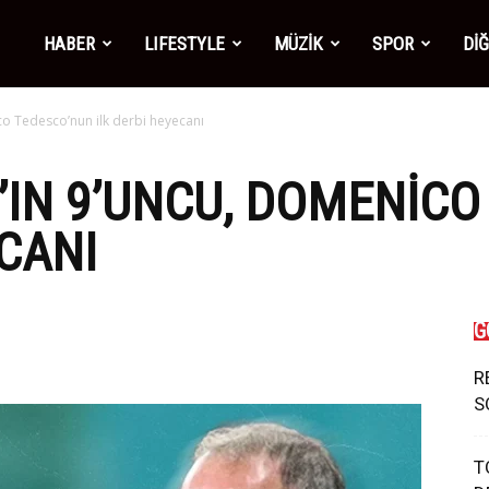
mber1
HABER
LIFESTYLE
MÜZİK
SPOR
Dİ
co Tedesco’nun ilk derbi heyecanı
ws
’IN 9’UNCU, DOMENIC
ECANI
G
R
S
T