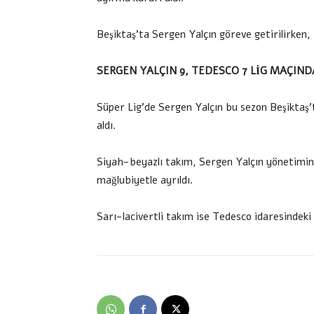
Beşiktaş’ta Sergen Yalçın göreve getirilirken
SERGEN YALÇIN 9, TEDESCO 7 LİG MAÇIN
Süper Lig’de Sergen Yalçın bu sezon Beşikta
aldı.
Siyah-beyazlı takım, Sergen Yalçın yönetimind
mağlubiyetle ayrıldı.
Sarı-lacivertli takım ise Tedesco idaresindek