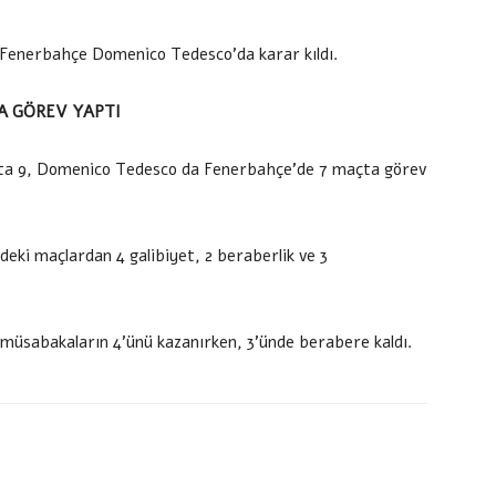
, Fenerbahçe Domenico Tedesco’da karar kıldı.
DA GÖREV YAPTI
ş’ta 9, Domenico Tedesco da Fenerbahçe’de 7 maçta görev
eki maçlardan 4 galibiyet, 2 beraberlik ve 3
i müsabakaların 4’ünü kazanırken, 3’ünde berabere kaldı.