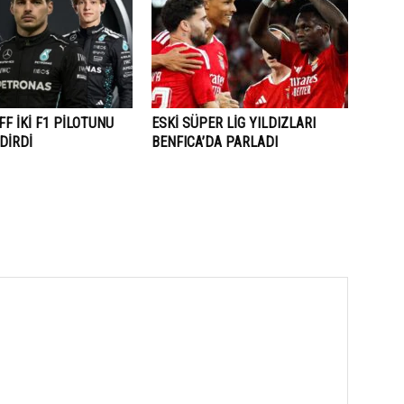
F İKİ F1 PİLOTUNU
ESKİ SÜPER LİG YILDIZLARI
DİRDİ
BENFICA’DA PARLADI