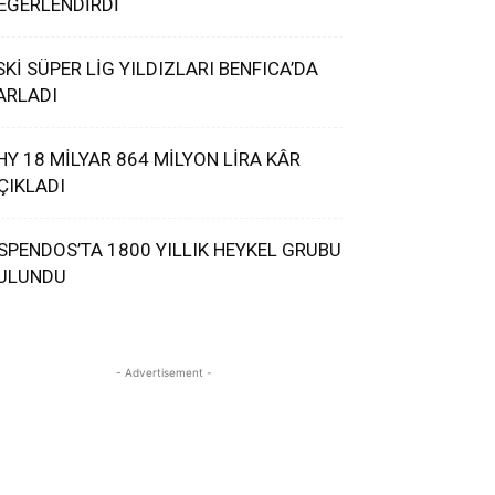
EĞERLENDİRDİ
SKİ SÜPER LİG YILDIZLARI BENFICA’DA
ARLADI
HY 18 MİLYAR 864 MİLYON LİRA KÂR
ÇIKLADI
SPENDOS’TA 1800 YILLIK HEYKEL GRUBU
ULUNDU
- Advertisement -