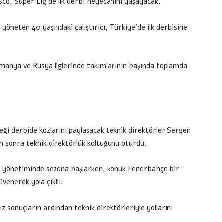
, Süper Lig’de ilk derbi heyecanını yaşayacak.
öneten 40 yaşındaki çalıştırıcı, Türkiye’de ilk derbisine
lmanya ve Rusya liglerinde takımlarının başında toplamda
eği derbide kozlarını paylaşacak teknik direktörler Sergen
n sonra teknik direktörlük koltuğunu oturdu.
er yönetiminde sezona başlarken, konuk Fenerbahçe bir
üvenerek yola çıktı.
ız sonuçların ardından teknik direktörleriyle yollarını