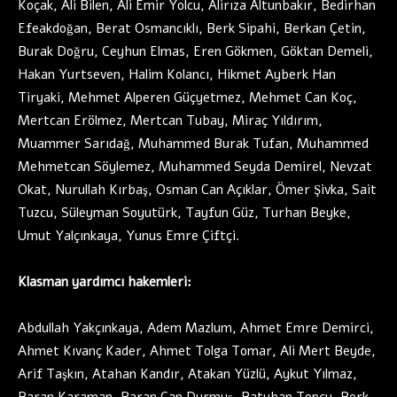
Koçak, Ali Bilen, Ali Emir Yolcu, Alirıza Altunbakır, Bedirhan
Efeakdoğan, Berat Osmancıklı, Berk Sipahi, Berkan Çetin,
Burak Doğru, Ceyhun Elmas, Eren Gökmen, Göktan Demeli,
Hakan Yurtseven, Halim Kolancı, Hikmet Ayberk Han
Tiryaki, Mehmet Alperen Güçyetmez, Mehmet Can Koç,
Mertcan Erölmez, Mertcan Tubay, Miraç Yıldırım,
Muammer Sarıdağ, Muhammed Burak Tufan, Muhammed
Mehmetcan Söylemez, Muhammed Seyda Demirel, Nevzat
Okat, Nurullah Kırbaş, Osman Can Açıklar, Ömer Şivka, Sait
Tuzcu, Süleyman Soyutürk, Tayfun Güz, Turhan Beyke,
Umut Yalçınkaya, Yunus Emre Çiftçi.
Klasman yardımcı hakemleri:
Abdullah Yakçınkaya, Adem Mazlum, Ahmet Emre Demirci,
Ahmet Kıvanç Kader, Ahmet Tolga Tomar, Ali Mert Beyde,
Arif Taşkın, Atahan Kandır, Atakan Yüzlü, Aykut Yılmaz,