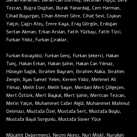
Baran Karaman, Baran Can Durmuş, Batuhan Topçu, Berk
Tezcan, Buğra Doğhan, Burak Yanardağ, Cem Harman,
Cihad Buyurgan, Cihan Ahmet Göre, Cihat Sevi, Coşkun
Yalçın, Çağrı Ateş, Emre Kaya, Eray Görgün, Erdoğan
Sertan Akman, Erkan Arslan, Fatih Yüzbaşı, Fatih Tizci,
Furkan Yıldız, Furkan Çıraklar,
Furkan Kocayıldız, Furkan Genç, Furkan Şekerci, Hakan
Tunç, Hakan Erkan, Hakan Şahin, Hakan Can Yılmaz,
Hüseyin Sağlık, İbrahim Bayram, İbrahim Alaka, İbrahim
Zengin, İlyas Samet Yelen, Kerem Yıldız, Mehmet Ali
Yılmaz, Melih Eser, Melih Sayın, Merdani Mert Çölgeçen,
Mert Öztürk, Mert Baykal, Mert Şahin, Mertcan Tezcan,
Metin Yalçın, Muhammet Cafer Algül, Muhammet Mahmut
Delımazı, Mustafa Özel, Mustafa Sert, Mustafa Boylu,
Mustafa Başol Sorgunlu, Mustafa Soner Yüce
Mücahit Değermenci, Necmi Akıncı, Nuri Miskî, Nurullah