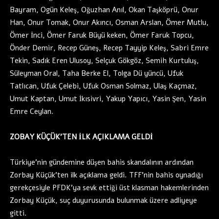
Bayram, Ogün Keleş, Oğuzhan Anıl, Okan Taşköprü, Onur
Han, Onur Tomak, Onur Akıncı, Osman Arslan, Ömer Mutlu,
Ömer İnci, Ömer Faruk Büyü keken, Ömer Faruk Topcu,
Önder Demir, Recep Güneş, Recep Tayyip Keleş, Sabri Emre
Tekin, Sadık Eren Ulusoy, Selçuk Gökgöz, Semih Kurtuluş,
Süleyman Oral, Taha Berke El, Tolga Dü yüncü, Ufuk
Tatlıcan, Ufuk Çelebi, Ufuk Osman Solmaz, Ulaş Kaçmaz,
Umut Kaptan, Umut İkısivri, Yakup Yapıcı, Yasin Şen, Yasin
Emre Ceylan.
ZOBAY KÜÇÜK’TEN İLK AÇIKLAMA GELDİ
Türkiye’nin gündemine düşen bahis skandalının ardından
Zorbay Küçük’ten ilk açıklama geldi. TFF’nin bahis oynadığı
gerekçesiyle PFDK’ya sevk ettiği üst klasman hakemlerinden
Zorbay Küçük, suç duyurusunda bulunmak üzere adliyeye
gitti.