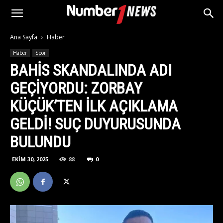
Ana Sayfa
Haber
Haber
Spor
BAHIS SKANDALINDA ADI
GEÇIYORDU: ZORBAY
KÜÇÜK’TEN ILK AÇIKLAMA
GELDI! SUÇ DUYURUSUNDA
BULUNDU
EKIM 30, 2025
88
0