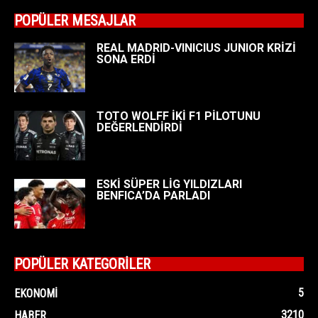
POPÜLER MESAJLAR
REAL MADRID-VINICIUS JUNIOR KRİZİ
SONA ERDİ
TOTO WOLFF İKİ F1 PİLOTUNU
DEĞERLENDİRDİ
ESKİ SÜPER LİG YILDIZLARI
BENFICA’DA PARLADI
POPÜLER KATEGORİLER
5
EKONOMI
3210
HABER