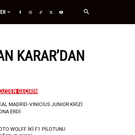
ĞER
CAN KARAR’DAN
ÖZDEN GEÇİRİN
EAL MADRID-VINICIUS JUNIOR KRİZİ
ONA ERDİ
OTO WOLFF İKİ F1 PİLOTUNU