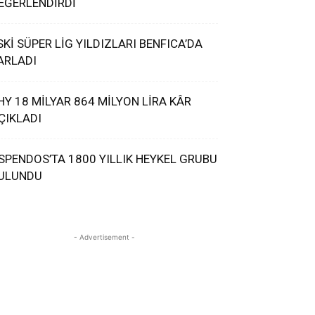
EĞERLENDİRDİ
SKİ SÜPER LİG YILDIZLARI BENFICA’DA
ARLADI
HY 18 MİLYAR 864 MİLYON LİRA KÂR
ÇIKLADI
SPENDOS’TA 1800 YILLIK HEYKEL GRUBU
ULUNDU
- Advertisement -