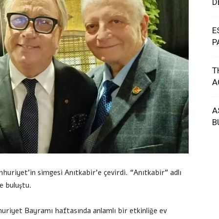
D
E
P
T
A
A
B
huriyet’in simgesi Anıtkabir’e çevirdi. “Anıtkabir” adlı
e buluştu.
uriyet Bayramı haftasında anlamlı bir etkinliğe ev