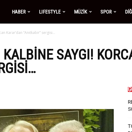
mber1
HABER
LIFESTYLE
MÜZİK
SPOR
Dİ
can Karar’dan “Anıtkabir” sergisi…
ws
 KALBINE SAYGI! KOR
RGISI…
G
R
S
T