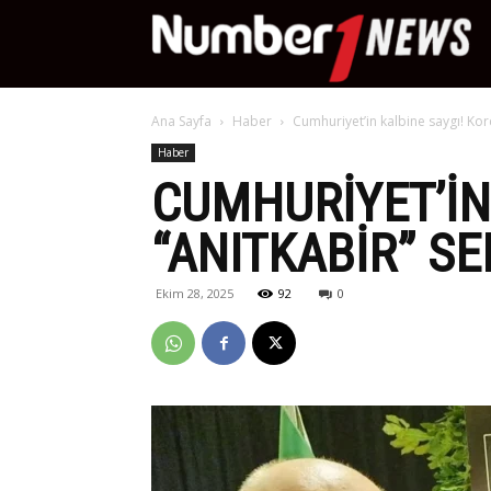
Nu
Ana Sayfa
Haber
Cumhuriyet’in kalbine saygı! Kor
Ne
Haber
CUMHURIYET’IN
“ANITKABIR” SE
Ekim 28, 2025
92
0