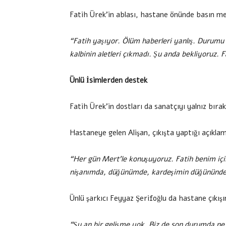
Fatih Ürek’in ablası, hastane önünde basın men
“Fatih yaşıyor. Ölüm haberleri yanlış. Durumu 
kalbinin aletleri çıkmadı. Şu anda bekliyoruz. 
Ünlü İsimlerden destek
Fatih Ürek’in dostları da sanatçıyı yalnız bıra
Hastaneye gelen Alişan, çıkışta yaptığı açıkla
“Her gün Mert’le konuşuyoruz. Fatih benim için 
nişanımda, düğünümde, kardeşimin düğününde
Ünlü şarkıcı Feyyaz Şerifoğlu da hastane çıkış
“Şu an bir gelişme yok. Biz de son durumda ne