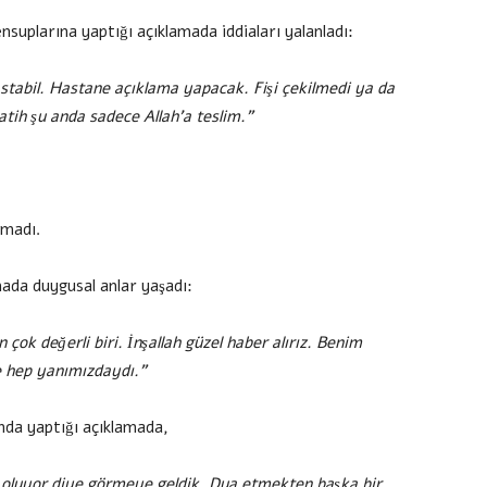
suplarına yaptığı açıklamada iddiaları yalanladı:
stabil. Hastane açıklama yapacak. Fişi çekilmedi ya da
Fatih şu anda sadece Allah’a teslim.”
kmadı.
mada duygusal anlar yaşadı:
çok değerli biri. İnşallah güzel haber alırız. Benim
 hep yanımızdaydı.”
ında yaptığı açıklamada,
 oluyor diye görmeye geldik. Dua etmekten başka bir