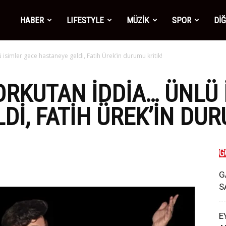
mber1
HABER
LIFESTYLE
MÜZİK
SPOR
Dİ
 isimler gece hastaneye geldi, Fatih Ürek’in durumu kritik!
ws
ORKUTAN IDDIA… ÜNLÜ 
I, FATIH ÜREK’IN DUR
G
G
S
E