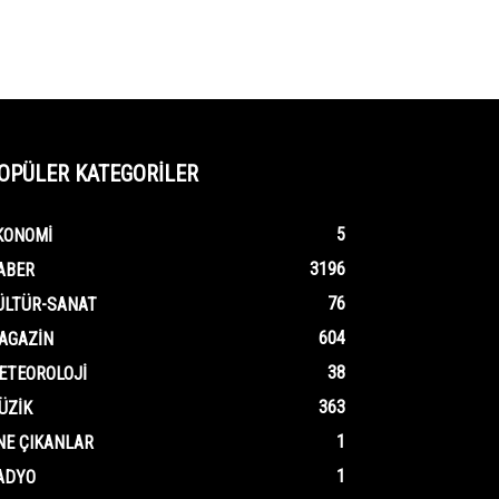
OPÜLER KATEGORİLER
5
KONOMI
3196
ABER
76
ÜLTÜR-SANAT
604
AGAZIN
38
ETEOROLOJI
363
ÜZIK
1
NE ÇIKANLAR
1
ADYO