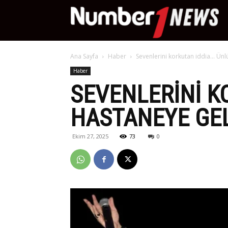
Nu
Ana Sayfa
Haber
Sevenlerini korkutan iddia… Ünlü
Ne
Haber
SEVENLERINI K
HASTANEYE GELD
Ekim 27, 2025
73
0