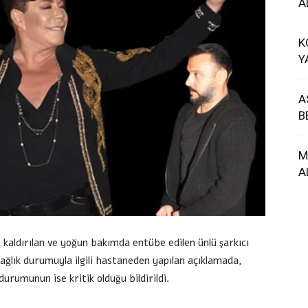
A
K
Y
A
B
M
A
 kaldırılan ve yoğun bakımda entübe edilen ünlü şarkıcı
sağlık durumuyla ilgili hastaneden yapılan açıklamada,
urumunun ise kritik olduğu bildirildi.