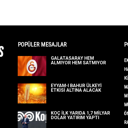
POPÜLER MESAJLAR
P
GALATASARAY HEM
E
ALMIYOR HEM SATMIYOR
H
K
EYYAM-I BAHUR ÜLKEYİ
M
ETKİSİ ALTINA ALACAK
M
M
KOÇ İLK YARIDA 1,7 MİLYAR
Ö
DOLAR YATIRIM YAPTI
R