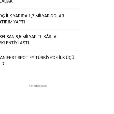
LACAK
OÇ İLK YARIDA 1,7 MİLYAR DOLAR
ATIRIM YAPTI
SELSAN 8,5 MİLYAR TL KÂRLA
EKLENTİYİ AŞTI
ANİFEST SPOTIFY TÜRKİYE’DE İLK ÜÇÜ
LDI
- Advertisement -