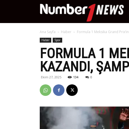
Nu
Ana Sayfa
Haber
Formula 1 Meksika Grand Prix’ini
Ne
Haber
Spor
FORMULA 1 MEK
KAZANDI, ŞAMPI
Ekim 27, 2025
134
0