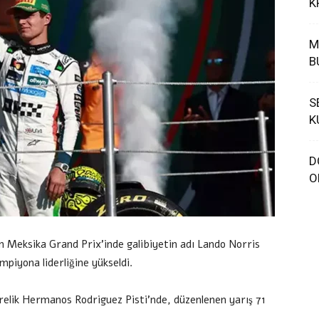
K
M
B
S
K
D
O
an Meksika Grand Prix’inde galibiyetin adı Lando Norris
mpiyona liderliğine yükseldi.
relik Hermanos Rodriguez Pisti’nde, düzenlenen yarış 71