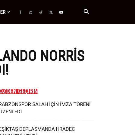
ĞER
 LANDO NORRIS
I!
ÖZDEN GEÇİRİN
RABZONSPOR SALAH İÇİN İMZA TÖRENİ
ÜZENLEDİ
EŞİKTAŞ DEPLASMANDA HRADEC