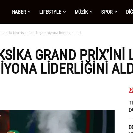
mber1
HABER
LIFESTYLE
MÜZİK
SPOR
Dİ
 Lando Norris kazandı, şampiyona liderliğini aldı!
ws
SIKA GRAND PRIX’INI
YONA LIDERLIĞINI ALD
G
T
D
B