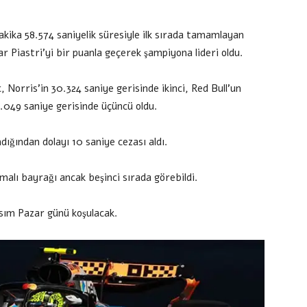
akika 58.574 saniyelik süresiyle ilk sırada tamamlayan
ar Piastri’yi bir puanla geçerek şampiyona lideri oldu.
 Norris’in 30.324 saniye gerisinde ikinci, Red Bull’un
1.049 saniye gerisinde üçüncü oldu.
dığından dolayı 10 saniye cezası aldı.
malı bayrağı ancak beşinci sırada görebildi.
asım Pazar günü koşulacak.