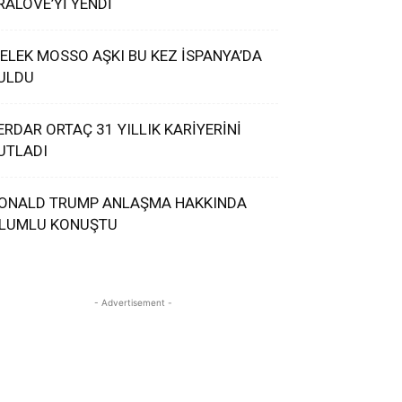
RALOVE’Yİ YENDİ
ELEK MOSSO AŞKI BU KEZ İSPANYA’DA
ULDU
ERDAR ORTAÇ 31 YILLIK KARİYERİNİ
UTLADI
ONALD TRUMP ANLAŞMA HAKKINDA
LUMLU KONUŞTU
- Advertisement -