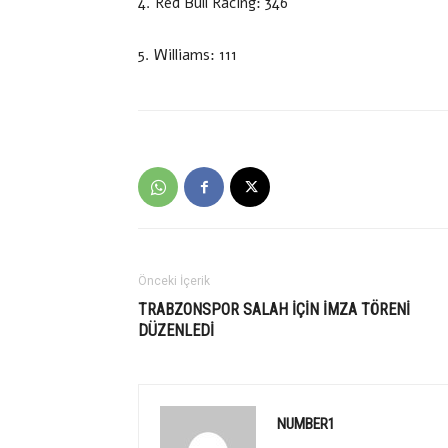
4. Red Bull Racing: 346
5. Williams: 111
Önceki İçerik
TRABZONSPOR SALAH İÇİN İMZA TÖRENİ
DÜZENLEDİ
NUMBER1